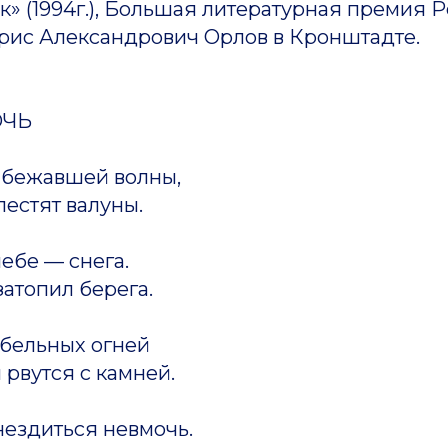
» (1994г.), Большая литературная премия Рос
Александрович Орлов в Кронштадте.
ОЧЬ
набежавшей волны,
лестят валуны.
небе — снега.
атопил берега.
абельных огней
рвутся с камней.
нездиться невмочь.