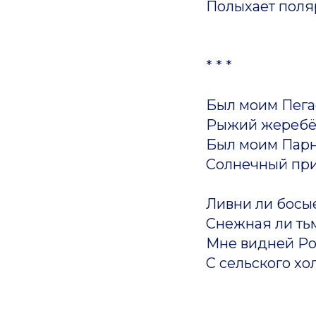
Полыхает поля
* * *
Был моим Пег
Рыжий жеребё
Был моим Пар
Солнечный при
Ливни ли босые
Снежная ли ть
Мне видней Р
С сельского хо