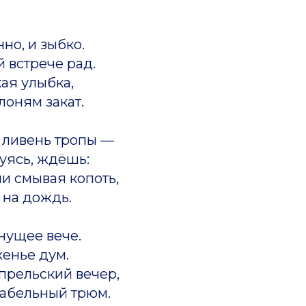
но, и зыбко.
 встрече рад.
кая улыбка,
лоням закат.
 ливень тропы —
нуясь, ждёшь:
ли смывая копоть,
 на дождь.
нущее вече.
енье дум.
апрельский вечер,
рабельный трюм.