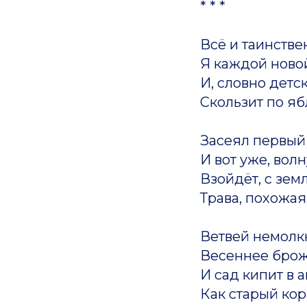
* * *
Всё и таинствен
Я каждой новой
И, словно детс
Скользит по яб
Засеял первый
И вот уже, вол
Взойдёт, с зем
Трава, похожая
Ветвей немолк
Весеннее брож
И сад кипит в 
Как старый ко