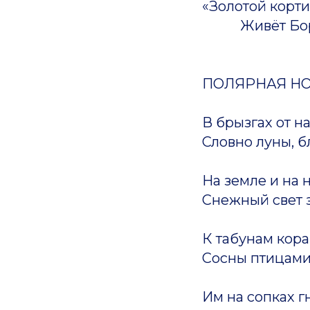
«Золотой кортик
Живёт Борис 
ПОЛЯРНАЯ Н
В брызгах от 
Словно луны, б
На земле и на 
Снежный свет з
К табунам кор
Сосны птицами 
Им на сопках г