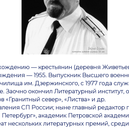
ению — крестьянин (деревня Живетьев
 рождения — 1955. Выпускник Высшего военн
илища им. Дзержинского, с 1977 года служ
. Заочно окончил Литературный институт, 
в «Гранитный север», «Листва» и др.
ия СП России; ныне главный редактор г
 Петербург», академик Петровской академи
еат нескольких литературных премий, сред