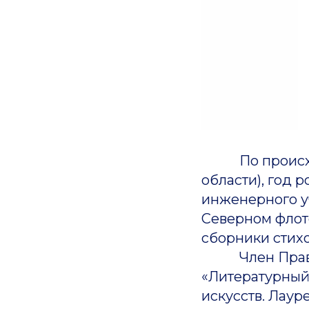
По происхожд
области), год
инженерного уч
Северном флоте
сборники стихо
Член Правлен
«Литературный
искусств. Лаур