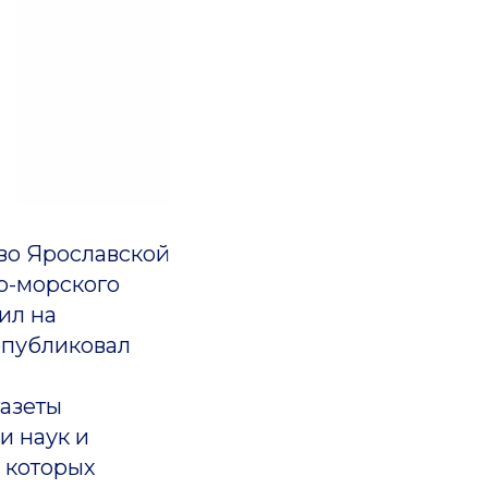
о Ярославской
о-морского
ил на
опубликовал
азеты
и наук и
и которых