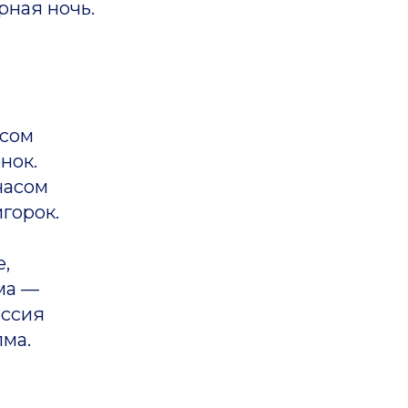
рная ночь.
асом
нок.
насом
горок.
,
ма —
оссия
лма.