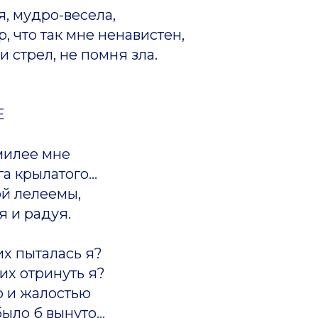
я, мудро-весела,
, что так мне ненавистен,
и стрел, не помня зла.
Е
милее мне
а крылатого...
й лелеемы,
я и радуя.
их пыталась я?
 их отринуть я?
ю и жалостью
ыло б вынуто...