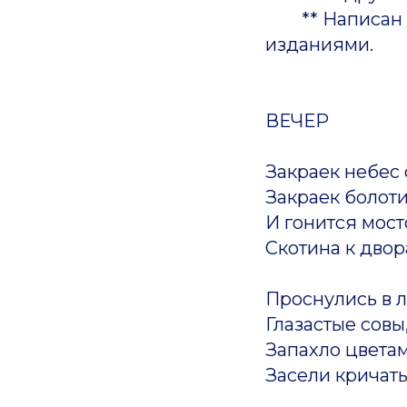
** Написан в
изданиями.
ВЕЧЕР
Закраек небес 
Закраек болот
И гонится мос
Скотина к двор
Проснулись в л
Глазастые совы,
Запахло цвета
Засели кричать