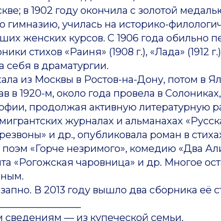
кве; в 1902 году окончила с золотой медаль
ю гимназию, училась на историко-филологи
их женских курсов. С 1906 года обильно пе
ки стихов «Раиня» (1908 г.), «Лада» (1912 г.), 
а себя в драматургии.
а из Москвы в Ростов-на-Дону, потом в Ял
 1920-м, около года провела в Солониках,
Софии, продолжая активную литературную р
эмигрантских журналах и альманахах «Русск
резвоны» и др., опубликовала роман в стиха
у поэм «Горче незримого», комедию «Два Ал
та «Рогожская чаровница» и др. Многое ос
ным.
но. В 2013 году вышло два сборника её с
_________________
ведениям — из купеческой семьи.