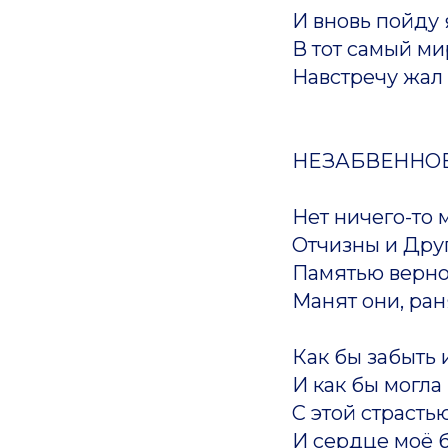
И вновь пойду 
В тот самый мир
Навстречу жал 
НЕЗАБВЕННО
Нет ничего-то 
Отчизны и Друг
Памятью верно
Манят они, ран
Как бы забыть 
И как бы могла
С этой страсть
И сердце моё б