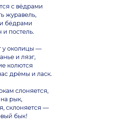
тся с вёдрами
ь журавель,
и бёдрами
 и постель.
 у околицы —
анье и лязг,
ие колются
час дрёмы и ласк.
ркам слоняется,
на рык,
я, склоняется —
овый бык!