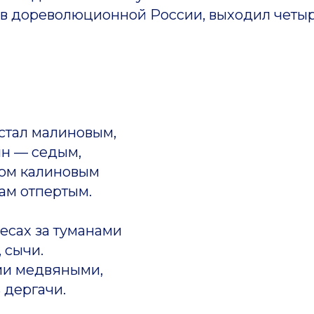
 дореволюционной России, выходил четы
стал малиновым,
ин — седым,
том калиновым
ам отпертым.
есах за туманами
 сычи.
ми медвяными,
 дергачи.