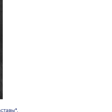
тавы*,