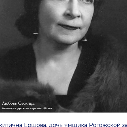
ична Ершова, дочь ямщика Рогожской зас