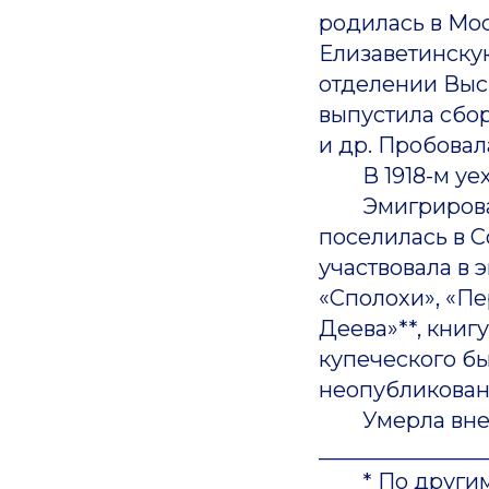
родилась в Мос
Елизаветинску
отделении Высш
выпустила сборни
и др. Пробовал
В 1918-м уехал
Эмигрировав в
поселилась в 
участвовала в 
«Сполохи», «Пе
Деева»**, книг
купеческого бы
неопубликован
Умерла внезап
_______________
* По другим с