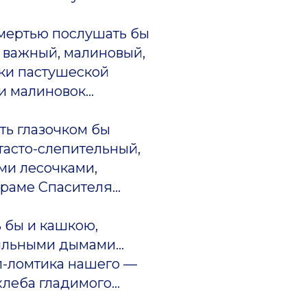
смертью послушать бы
, важный, малиновый,
ки пастушеской
и малиновок...
оть глазочком бы
тасто-слепительный,
ми лесочками,
раме Спасителя...
 бы и кашкою,
ильными дымами...
л-ломтика нашего —
леба гладимого...