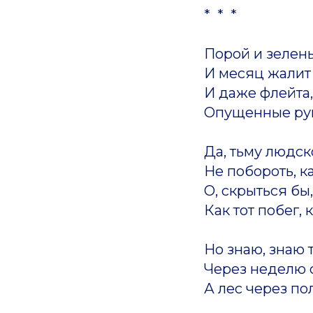
* * *
Порой и зелень
И месяц жалит
И даже флейта,
Опущенные рук
Да, тьму людск
Не побороть, к
О, скрыться бы,
Как тот побег, к
Но знаю, знаю 
Через неделю с
А лес через п