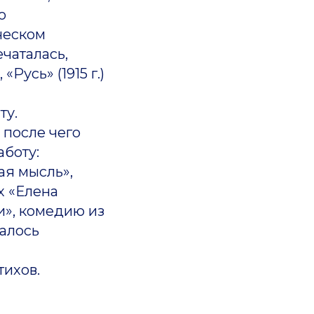
ю
ческом
чаталась,
«Русь» (1915 г.)
ту.
 после чего
аботу:
ая мысль»,
х «Елена
и», комедию из
талось
тихов.