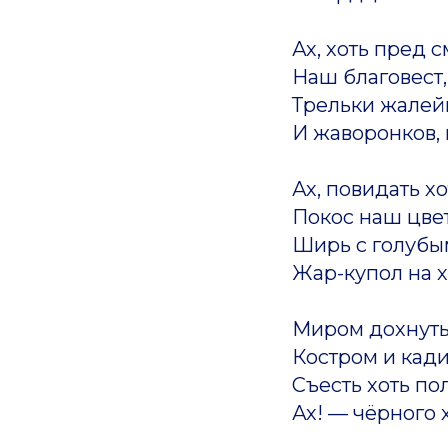
Ах, хоть пред 
Наш благовест
Трельки жалей
И жаворонков, 
Ах, повидать х
Покос наш цве
Ширь с голубы
Жар-купол на х
Миром дохнуть
Костром и кад
Съесть хоть по
Ах! — чёрного х