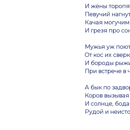
И жёны торопя
Певучий нагнут
Качая могучим
И грезя про сон
Мужья уж поют
От кос их сверк
И бороды рыж
При встрече в 
А бык по задво
Коров вызывая 
И солнце, бода
Рудой и неист