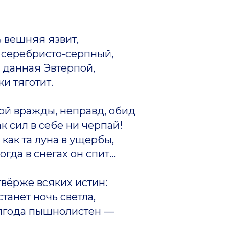
 вешняя язвит,
 серебристо-серпный,
 данная Эвтерпой,
и тяготит.
ой вражды, неправд, обид
ак сил в себе ни черпай!
 как та луна в ущербы,
огда в снегах он спит...
твёрже всяких истин:
танет ночь светла,
олгода пышнолистен —