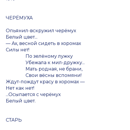
ЧЕРЁМУХА
Опьянил-вскружил черёмух
Белый цвет...
— Ах, весной сидеть в хоромах
Силы нет!
По зелёному лужку
Убежала к мил-дружку...
Мать родная, не брани,
Свои вёсны вспомяни!
Ждут-пождут красу в хоромах —
Нет как нет!
...Осыпается с черёмух
Белый цвет.
СТАРЬ