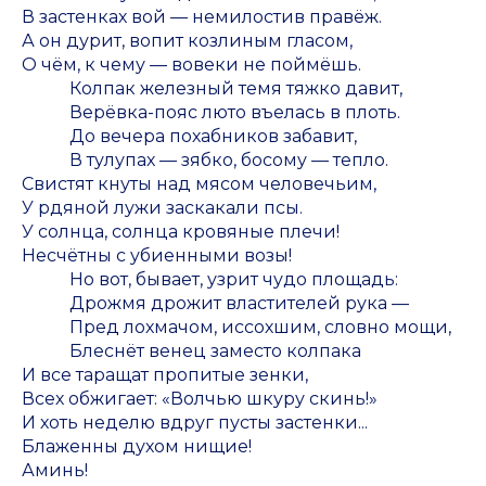
В застенках вой — немилостив правёж.
А он дурит, вопит козлиным гласом,
О чём, к чему — вовеки не поймёшь.
Колпак железный темя тяжко давит,
Верёвка-пояс люто въелась в плоть.
До вечера похабников забавит,
В тулупах — зябко, босому — тепло.
Свистят кнуты над мясом человечьим,
У рдяной лужи заскакали псы.
У солнца, солнца кровяные плечи!
Несчётны с убиенными возы!
Но вот, бывает, узрит чудо площадь:
Дрожмя дрожит властителей рука —
Пред лохмачом, иссохшим, словно мощи,
Блеснёт венец заместо колпака
И все таращат пропитые зенки,
Всех обжигает: «Волчью шкуру скинь!»
И хоть неделю вдруг пусты застенки...
Блаженны духом нищие!
Аминь!