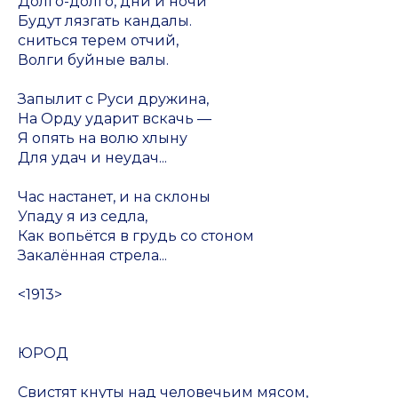
Долго-долго, дни и ночи
Будут лязгать кандалы.
сниться терем отчий,
Волги буйные валы.
Запылит с Руси дружина,
На Орду ударит вскачь —
Я опять на волю хлыну
Для удач и неудач...
Час настанет, и на склоны
Упаду я из седла,
Как вопьётся в грудь со стоном
Закалённая стрела...
<1913>
ЮРОД
Свистят кнуты над человечьим мясом,