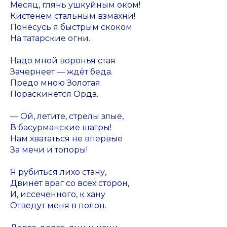
Месяц, глянь ушкуйным оком!
Кистенём стальным взмахни!
Понесусь я быстрым скоком
На татарские огни.
Надо мной воронья стая
Зачернеет — ждёт беда.
Предо мною Золотая
Пораскинется Орда.
— Ой, летите, стрелы злые,
В басурманские шатры!
Нам хвататься не впервые
За мечи и топоры!
Я рубиться лихо стану,
Двинет враг со всех сторон,
И, иссеченного, к хану
Отведут меня в полон.