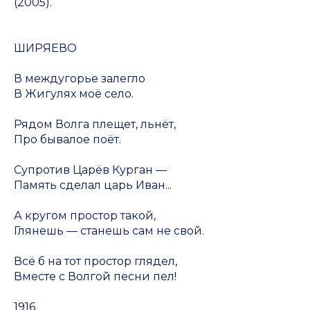
(2005).
ШИРЯЕВО
В междугорье залегло
В Жигулях моё село.
Рядом Волга плещет, льнёт,
Про бывалое поёт.
Супротив Царёв Курган —
Память сделал царь Иван...
А кругом простор такой,
Глянешь — станешь сам не свой.
Всё б на тот простор глядел,
Вместе с Волгой песни пел!
1916