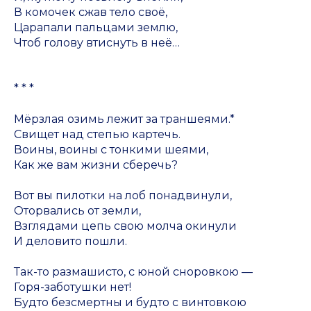
В комочек сжав тело своё,
Царапали пальцами землю,
Чтоб голову втиснуть в неё…
* * *
Мёрзлая озимь лежит за траншеями.*
Свищет над степью картечь.
Воины, воины с тонкими шеями,
Как же вам жизни сберечь?
Вот вы пилотки на лоб понадвинули,
Оторвались от земли,
Взглядами цепь свою молча окинули
И деловито пошли.
Так-то размашисто, с юной сноровкою —
Горя-заботушки нет!
Будто безсмертны и будто с винтовкою