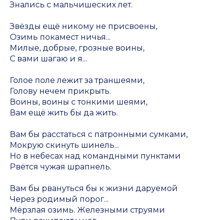
Знались с мальчишеских лет.
Звёзды ещё никому не присвоены,
Озимь покамест ничья...
Милые, добрые, грозные воины,
С вами шагаю и я...
Голое поле лежит за траншеями,
Голову нечем прикрыть.
Воины, воины с тонкими шеями,
Вам ещё жить бы да жить.
Вам бы расстаться с патронными сумками,
Мокрую скинуть шинель...
Но в небесах над командными пунктами
Рвётся чужая шрапнель.
Вам бы рвануться бы к жизни даруемой
Через родимый порог...
Мёрзлая озимь. Железными струями