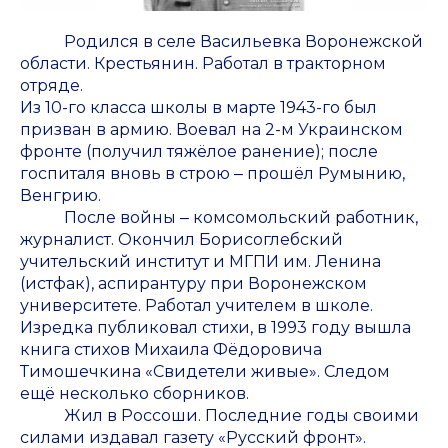
Родился в селе Васильевка Воронежской
области. Крестьянин. Работал в тракторном
отряде.
Из 10-го класса школы в марте 1943-го был
призван в армию. Воевал на 2-м Украинском
фронте (получил тяжёлое ранение); после
госпиталя вновь в строю ‒ прошёл Румынию,
Венгрию.
После войны ‒ комсомольский работник,
журналист. Окончил Борисоглебский
учительский институт и МГПИ им. Ленина
(истфак), аспирантуру при Воронежском
университете. Работал учителем в школе.
Изредка публиковал стихи, в 1993 году вышла
книга стихов Михаила Фёдоровича
Тимошечкина «Свидетели живые». Следом
ещё несколько сборников.
Жил в Россоши. Последние годы своими
силами издавал газету «Русский фронт».