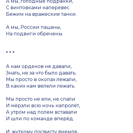
А мы, голодные подранки,
С винтовками наперевес
Бежим на вражеские танки.
А мы, России пацаны,
На подвиги обречены.
* * *
А нам орденов не давали,
Знать, не за что было давать.
Мы просто в окопах лежали,
В каких нам велели лежать.
Мы просто не ели, не спали
И мёрзли всю ночь напролёт,
А утром над полем вставали
И шли по команде вперёд.
И, жуткому посвисту внемля,