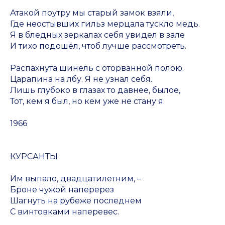
Атакой поутру мы старый замок взяли,
Где неостывших гильз мерцала тускло медь.
Я в бледных зеркалах себя увидел в зале
И тихо подошёл, чтоб лучше рассмотреть.
Распахнута шинель с оторванной полою.
Царапина на лбу. Я не узнал себя.
Лишь глубоко в глазах то давнее, былое,
Тот, кем я был, но кем уже не стану я.
1966
КУРСАНТЫ
Им выпало, двадцатилетним, –
Броне чужой наперерез
Шагнуть на рубеже последнем
С винтовками наперевес.