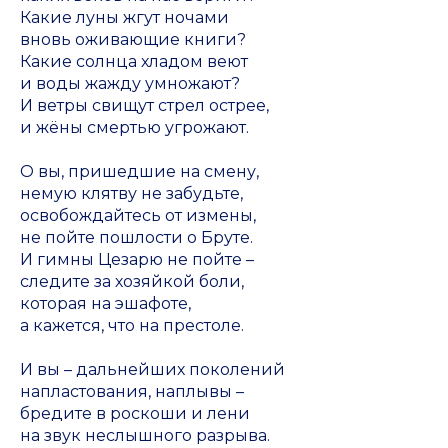
Какие луны жгут ночами
вновь оживающие книги?
Какие солнца хладом веют
и воды жажду умножают?
И ветры свищут стрел острее,
и жёны смертью угрожают.
О вы, пришедшие на смену,
немую клятву не забудьте,
освобождайтесь от измены,
не пойте пошлости о Бруте.
И гимны Цезарю не пойте –
следите за хозяйкой боли,
которая на эшафоте,
а кажется, что на престоле.
И вы – дальнейших поколений
напластования, наплывы –
бредите в роскоши и лени
на звук неслышного разрыва.