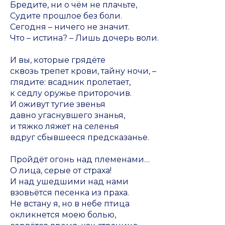
Бредите, ни о чём не плачьте,
Судите прошлое без боли.
Сегодня – ничего не значит.
Что – истина? – Лишь дочерь воли.
И вы, которые грядёте
сквозь трепет крови, тайну ночи, –
глядите: всадник пролетает,
к седлу оружье приторочив.
И оживут тугие звенья
давно угаснувшего знанья,
и тяжко ляжет на селенья
вдруг сбывшееся предсказанье.
Пройдёт огонь над племенами…
О лица, серые от страха!
И над ушедшими над нами
взовьётся песенка из праха.
Не встану я, но в небе птица
окликнется моею болью,