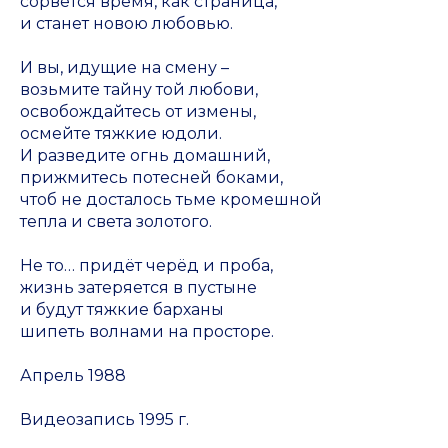
сорвётся время, как страница,
и станет новою любовью.
И вы, идущие на смену –
возьмите тайну той любови,
освобождайтесь от измены,
осмейте тяжкие юдоли.
И разведите огнь домашний,
прижмитесь потесней боками,
чтоб не досталось тьме кромешной
тепла и света золотого.
Не то… придёт черёд и проба,
жизнь затеряется в пустыне
и будут тяжкие барханы
шипеть волнами на просторе.
Апрель 1988
Видеозапись 1995 г.