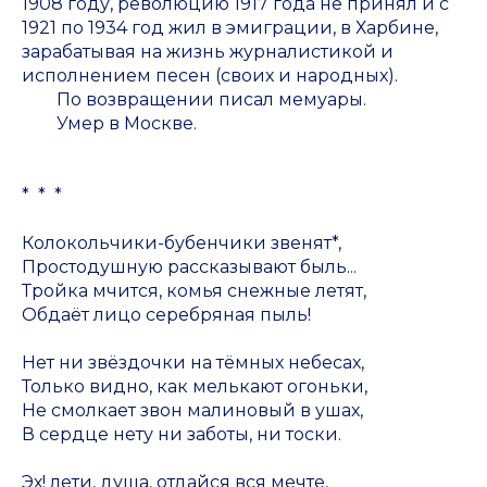
1908 году, революцию 1917 года не принял и с
1921 по 1934 год жил в эмиграции, в Харбине,
зарабатывая на жизнь журналистикой и
исполнением песен (своих и народных).
По возвращении писал мемуары.
Умер в Москве.
* * *
Колокольчики-бубенчики звенят*,
Простодушную рассказывают быль...
Тройка мчится, комья снежные летят,
Обдаёт лицо серебряная пыль!
Нет ни звёздочки на тёмных небесах,
Только видно, как мелькают огоньки,
Не смолкает звон малиновый в ушах,
В сердце нету ни заботы, ни тоски.
Эх! лети, душа, отдайся вся мечте,