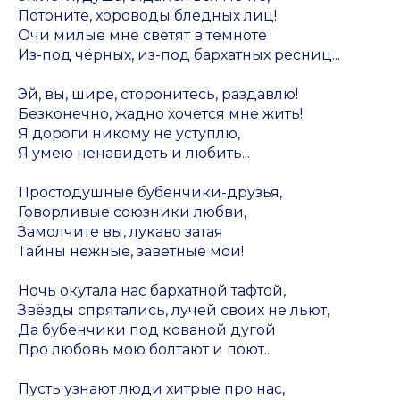
Потоните, хороводы бледных лиц!
Очи милые мне светят в темноте
Из-под чёрных, из-под бархатных ресниц...
Эй, вы, шире, сторонитесь, раздавлю!
Безконечно, жадно хочется мне жить!
Я дороги никому не уступлю,
Я умею ненавидеть и любить...
Простодушные бубенчики-друзья,
Говорливые союзники любви,
Замолчите вы, лукаво затая
Тайны нежные, заветные мои!
Ночь окутала нас бархатной тафтой,
Звёзды спрятались, лучей своих не льют,
Да бубенчики под кованой дугой
Про любовь мою болтают и поют...
Пусть узнают люди хитрые про нас,