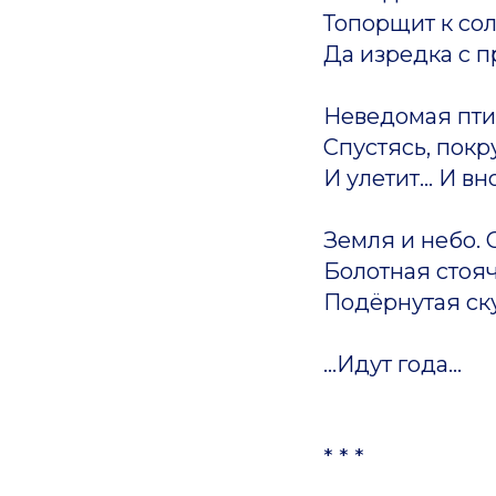
Топорщит к сол
Да изредка с 
Неведомая пти
Спустясь, пок
И улетит... И в
Земля и небо. 
Болотная стояч
Подёрнутая ску
...Идут года...
* * *