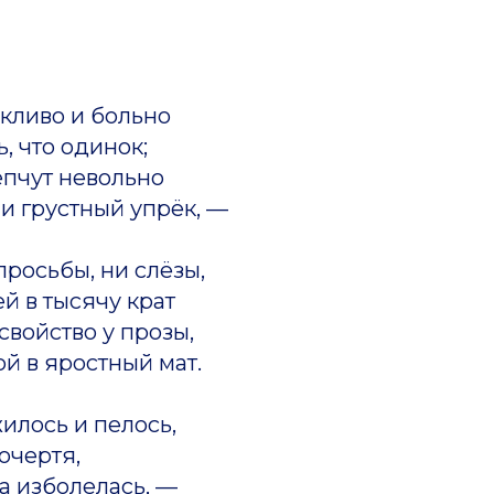
скливо и больно
, что одинок;
епчут невольно
и грустный упрёк, —
просьбы, ни слёзы,
й в тысячу крат
свойство у прозы,
й в яростный мат.
жилось и пелось,
 очертя,
ша изболелась, —