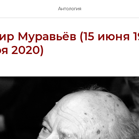
Антология
р Муравьёв (15 июня 19
я 2020)