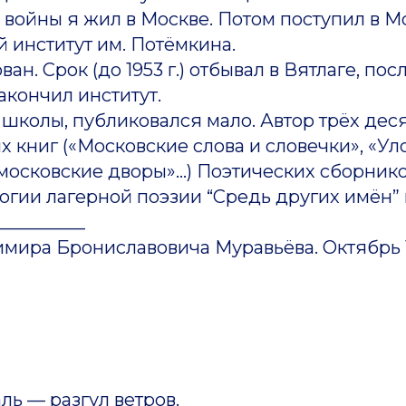
 войны я жил в Москве. Потом поступил в 
 институт им. Потёмкина.
ван. Срок (до 1953 г.) отбывал в Вятлаге, пос
кончил институт.
 школы, публиковался мало. Автор трёх дес
 книг («Московские слова и словечки», «Ул
московские дворы»…) Поэтических сборнико
огии лагерной поэзии “Средь других имён” и
__________
имира Брониславовича Муравьёва. Октябрь 1
ль — разгул ветров.