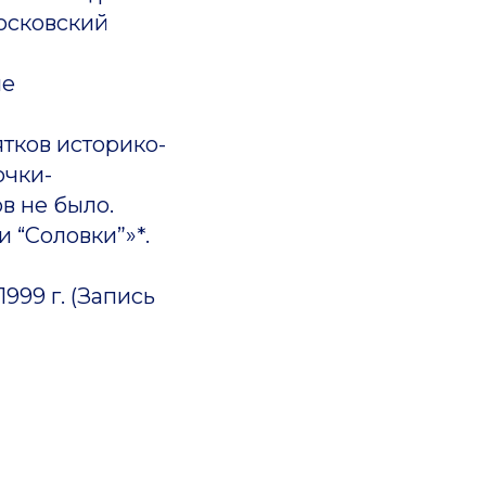
Московский
ле
ятков историко-
очки-
в не было.
 “Соловки”»*.
999 г. (Запись