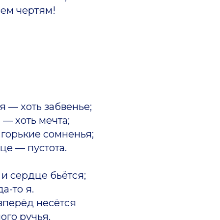
сем чертям!
я — хоть забвенье;
 — хоть мечта;
 горькие сомненья;
це — пустота.
 и сердце бьётся;
да-то я.
 вперёд несётся
ого ручья.