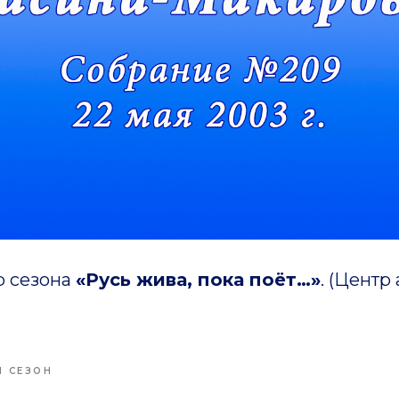
р сезона
«Русь жива, пока поёт…»
.
(Центр 
Й СЕЗОН