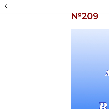
22 мая 
№209