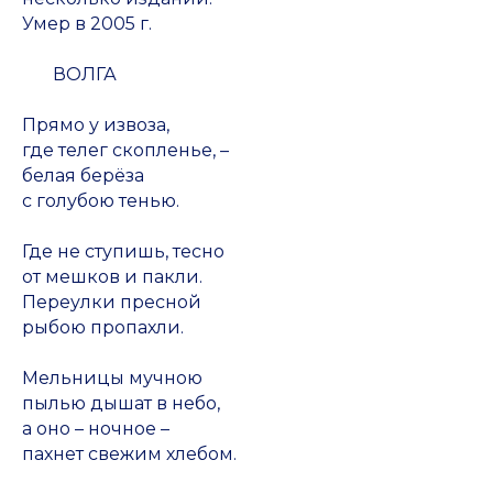
Умер в 2005 г.
ВОЛГА
Прямо у извоза,
где телег скопленье, –
белая берёза
с голубою тенью.
Где не ступишь, тесно
от мешков и пакли.
Переулки пресной
рыбою пропахли.
Мельницы мучною
пылью дышат в небо,
а оно – ночное –
пахнет свежим хлебом.