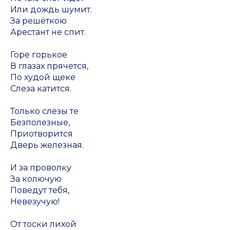
Или дождь шумит.
За решёткою
Арестант не спит.
Горе горькое
В глазах прячется,
По худой щеке
Слеза катится.
Только слёзы те
Безполезные,
Приотворится
Дверь железная.
И за проволку
За колючую
Поведут тебя,
Невезучую!
От тоски лихой