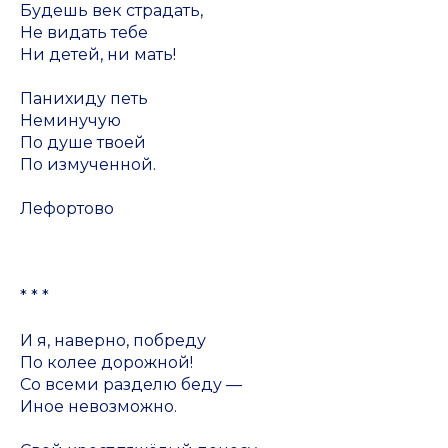
Будешь век страдать,
Не видать тебе
Ни детей, ни мать!
Панихиду петь
Неминучую
По душе твоей
По измученной.
Лефортово
* * *
И я, наверно, побреду
По колее дорожной!
Со всеми разделю беду —
Иное невозможно.