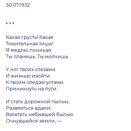
30.07.1932
* * *
Какая грусть! Какая
Томительная тишь!
Я медлю, поникая.
Ты плачешь. Ты молчишь.
У ног твоих слезами
И жизнью изойти.
К твоим следам устами
Приникнуть на пути.
И стать дорожной пылью,
Развеяться вдали,
Взлететь небывшей былью
Очнувшейся земли, —