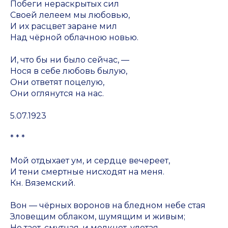
Побеги нераскрытых сил
Своей лелеем мы любовью,
И их расцвет заране мил
Над чёрной облачною новью.
И, что бы ни было сейчас, —
Нося в себе любовь былую,
Они ответят поцелую,
Они оглянутся на нас.
5.07.1923
* * *
Мой отдыхает ум, и сердце вечереет,
И тени смертные нисходят на меня.
Кн. Вяземский.
Вон — чёрных воронов на бледном небе стая
Зловещим облаком, шумящим и живым;
Но тает, смутная, и молкнет, улетая,