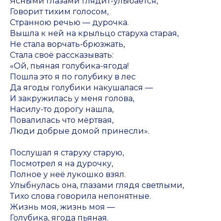
Ясными глазами глядит-улыбается,
Говорит тихим голосом,
Странною речью — дурочка.
Вышла к ней на крыльцо старуха старая,
Не стала ворчать-брюзжать,
Стала своё рассказывать:
«Ой, пьяная голубика-ягода!
Пошла это я по голубику в лес
Да ягоды голубики накушалася —
И закружилась у меня голова,
Насилу-то дорогу нашла,
Повалилась что мёртвая,
Люди добрые домой принесли».
Послушал я старуху старую,
Посмотрел я на дурочку,
Полное у неё лукошко взял.
Улыбнулась она, глазами глядя светлыми,
Тихо слова говорила непонятные.
Жизнь моя, жизнь моя —
Голубика, ягода пьяная.