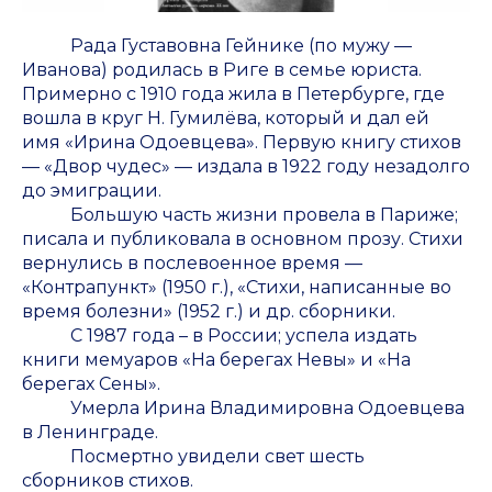
Рада Густавовна Гейнике (по мужу —
Иванова) родилась в Риге в семье юриста.
Примерно с 1910 года жила в Петербурге, где
вошла в круг Н. Гумилёва, который и дал ей
имя «Ирина Одоевцева». Первую книгу стихов
— «Двор чудес» — издала в 1922 году незадолго
до эмиграции.
Большую часть жизни провела в Париже;
писала и публиковала в основном прозу. Стихи
вернулись в послевоенное время —
«Контрапункт» (1950 г.), «Стихи, написанные во
время болезни» (1952 г.) и др. сборники.
С 1987 года – в России; успела издать
книги мемуаров «На берегах Невы» и «На
берегах Сены».
Умерла Ирина Владимировна Одоевцева
в Ленинграде.
Посмертно увидели свет шесть
сборников стихов.