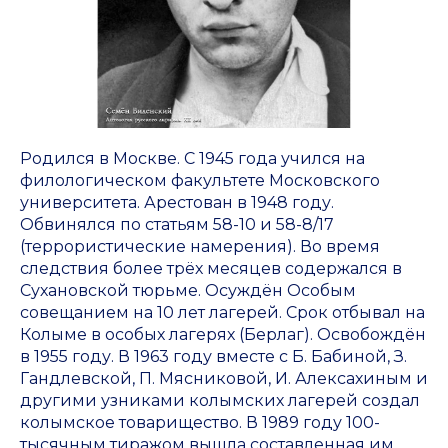
Родился в Москве. С 1945 года учился на
филологическом факультете Московского
университета. Арестован в 1948 году.
Обвинялся по статьям 58-10 и 58-8/17
(террористические намерения). Во время
следствия более трёх месяцев содержался в
Сухановской тюрьме. Осуждён Особым
совещанием на 10 лет лагерей. Срок отбывал на
Колыме в особых лагерях (Берлаг). Освобождён
в 1955 году. В 1963 году вместе с Б. Бабиной, З.
Гандлевской, П. Мясниковой, И. Алексахиным и
другими узниками колымских лагерей создал
колымское товарищество. В 1989 году 100-
тысячным тиражом вышла составленная им