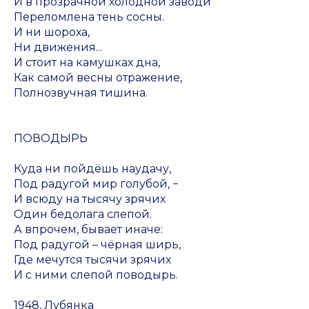
И в прозрачной холодной заводи
Переломлена тень сосны.
И ни шороха,
Ни движения...
И стоит на камушках дна,
Как самой весны отражение,
Полнозвучная тишина.
ПОВОДЫРЬ
Куда ни пойдёшь наудачу,
Под радугой мир голубой, −
И всюду на тысячу зрячих
Один бедолага слепой.
А впрочем, бывает иначе:
Под радугой – чёрная ширь,
Где мечутся тысячи зрячих
И с ними слепой поводырь.
1948, Лубянка