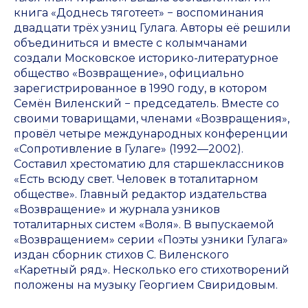
книга «Доднесь тяготеет» − воспоминания
двадцати трёх узниц Гулага. Авторы её решили
объединиться и вместе с колымчанами
создали Московское историко-литературное
общество «Возвращение», официально
зарегистрированное в 1990 году, в котором
Семён Виленский − председатель. Вместе со
своими товарищами, членами «Возвращения»,
провёл четыре международных конференции
«Сопротивление в Гулаге» (1992—2002).
Составил хрестоматию для старшеклассников
«Есть всюду свет. Человек в тоталитарном
обществе». Главный редактор издательства
«Возвращение» и журнала узников
тоталитарных систем «Воля». В выпускаемой
«Возвращением» серии «Поэты узники Гулага»
издан сборник стихов С. Виленского
«Каретный ряд». Несколько его стихотворений
положены на музыку Георгием Свиридовым.