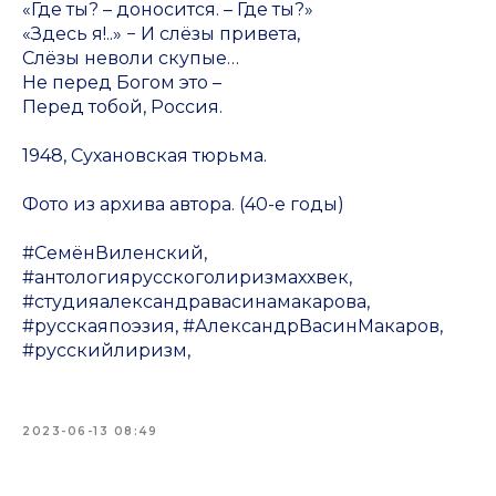
«Где ты? – доносится. – Где ты?»
«Здесь я!..» − И слёзы привета,
Слёзы неволи скупые…
Не перед Богом это –
Перед тобой, Россия.
1948, Сухановская тюрьма.
Фото из архива автора. (40-е годы)
#СемёнВиленский,
#антологиярусскоголиризмаххвек,
#студияалександравасинамакарова,
#русскаяпоэзия, #АлександрВасинМакаров,
#русскийлиризм,
2023-06-13 08:49