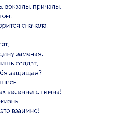
ь, вокзалы, причалы.
том,
орится сначала.
тят,
дину замечая.
нишь солдат,
тебя защищая?
ршись
ах весеннего гимна!
жизнь,
 это взаимно!