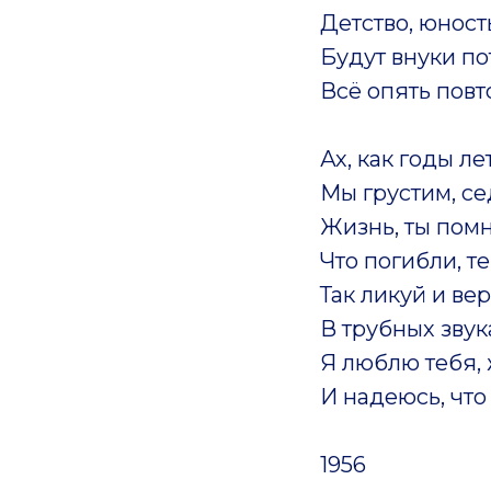
Детство, юност
Будут внуки по
Всё опять повт
Ах, как годы ле
Мы грустим, се
Жизнь, ты пом
Что погибли, 
Так ликуй и ве
В трубных звук
Я люблю тебя, 
И надеюсь, что
1956