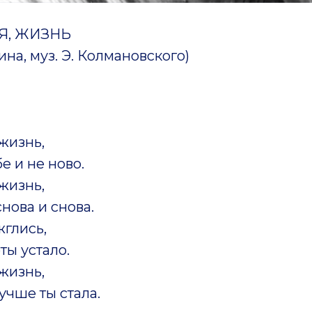
Я, ЖИЗНЬ
ина, муз. Э. Колмановского)
жизнь,
е и не ново.
жизнь,
нова и снова.
жглись,
ты устало.
жизнь,
учше ты стала.