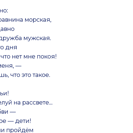
но:
равнина морская,
давно
дружба мужская.
го дня
 что нет мне покоя!
меня, —
ь, что это такое.
ьи!
луй на рассвете…
бви —
ое — дети!
ми пройдём