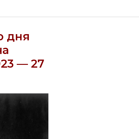
о дня
ча
23 — 27