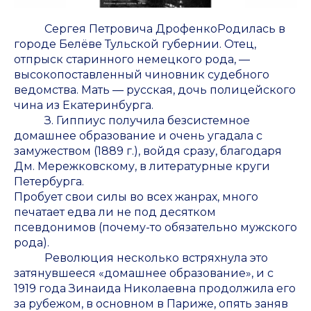
Сергея Петровича ДрофенкоРодилась в
городе Белёве Тульской губернии. Отец,
отпрыск старинного немецкого рода, —
высокопоставленный чиновник судебного
ведомства. Мать — русская, дочь полицейского
чина из Екатеринбурга.
З. Гиппиус получила безсистемное
домашнее образование и очень угадала с
замужеством (1889 г.), войдя сразу, благодаря
Дм. Мережковскому, в литературные круги
Петербурга.
Пробует свои силы во всех жанрах, много
печатает едва ли не под десятком
псевдонимов (почему-то обязательно мужского
рода).
Революция несколько встряхнула это
затянувшееся «домашнее образование», и с
1919 года Зинаида Николаевна продолжила его
за рубежом, в основном в Париже, опять заняв