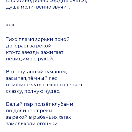
Спокойно, ровно сердце бьётся,
Душа молитвенно звучит.
* * *
Тихо пламя зорьки ясной
догорает за рекой;
кто-то звёзды зажигает
невидимою рукой.
Вот, окутанный туманом,
засыпая, тёмный лес
в тишине чуть слышно шепчет
сказку, полную чудес.
Белый пар ползёт клубами
по долине от реки;
за рекой в рыбачьих хатах
замелькали огоньки...