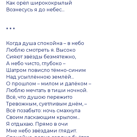
Как орёл ширококрылый
Вознесусь я до небес...
* * *
Когда душа спокойна – в небо
Люблю смотреть я. Высоко
Сияют звёзды безмятежно,
А небо чисто, глубоко –
Шатром повисло тёмно-синим
Над усыплённою землёй...
О прошлом – милом и далёком –
Люблю мечтать в тиши ночной.
Всё, что душою пережито
Тревожным, суетливым днём, –
Всё позабыто: ночь смахнула
Своим ласкающим крылом...
Я отдыхаю. Прямо в очи
Мне небо звёздами глядит.