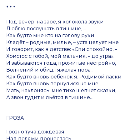
* * *
Под вечер, на заре, я колокола звуки
Люблю послушать в тишине, –
Как будто мне кто на голову руки
Кладёт – родные, милые, – уста целует мне
И говорит, как в детстве: «Спи спокойно, –
Христос с тобой, мой мальчик, – до утра».
И забываются года, прожитые нестройно,
Волнений и обид тяжёлая пора...
Как будто вновь ребёнок я. Родимой ласки
Как будто вновь вернулися ко мне.
Мать, наклонясь, мне тихо шепчет сказки,
А звон гудит и льётся в тишине…
ГРОЗА
Грозно туча дождевая
Над полями пронеслась...