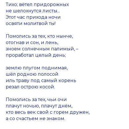
Тихо; вётел придорожных
не шелохнутся листы...
Этот час прихода ночи
освяти молитвой ты!
Помолись за тех, кто нынче,
отогнав и сон, и лень,
зноем солнечным палимый, –
проработал целый день;
землю плугом поднимая,
шёл родною полосой
иль траву под самый корень
резал острою косой.
Помолись за тех, чьи очи
плачут ночью, плачут днём,
кто весь век свой с горем дружен,
а со счастьем не знаком.