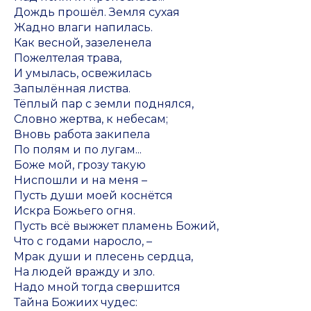
Дождь прошёл. Земля сухая
Жадно влаги напилась.
Как весной, зазеленела
Пожелтелая трава,
И умылась, освежилась
Запылённая листва.
Тёплый пар с земли поднялся,
Словно жертва, к небесам;
Вновь работа закипела
По полям и по лугам...
Боже мой, грозу такую
Ниспошли и на меня –
Пусть души моей коснётся
Искра Божьего огня.
Пусть всё выжжет пламень Божий,
Что с годами наросло, –
Мрак души и плесень сердца,
На людей вражду и зло.
Надо мной тогда свершится
Тайна Божиих чудес: