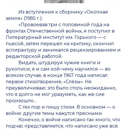
Из вступления к сборнику «Окопная
земля» (1985 г.):
«Провоевав три с половиной года на
фронтах Отечественной войны, я поступил в
Литературный институт им. Горького — с
пьесой, затем перешёл на критику, окончил
аспирантуру и занимался рецензированием и
редакторской работой.
Видать, штудируя чужие книги и
рукописи, я и сам кой-чему научился — во
всяком случае, в конце 1967 года написал
первое стихотворение, «Слёзы». Не
преувеличиваю: это было столь неожиданно,
что я долго не мог уразуметь, как же сие
произошло…
С тех пор и пишу стихи. В основном — о
войне: другие темы кажутся пресными.
Конечно, о войне написано так много, что
подчас представляется, что написано уже всё.