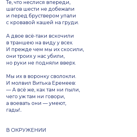
Те, что неслися впереди,
шагов шести не добежали
и перед бруствером упали
с кровавой кашей на груди.
А двое всё-таки вскочили
в траншею на виду у всех.
И прежде чем мы их скосили,
они троих у нас убили,
но руки не подняли вверх.
Мы их в воронку сволокли.
И молвил Витька Еремеев:
— А всё же, как там ни пыли,
чего уж там ни говори,
а воевать они — умеют,
гады!..
В ОКРУЖЕНИИ