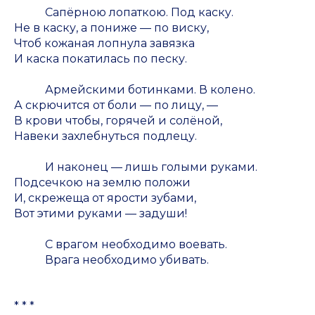
Сапёрною лопаткою. Под каску.
Не в каску, а пониже — по виску,
Чтоб кожаная лопнула завязка
И каска покатилась по песку.
Армейскими ботинками. В колено.
А скрючится от боли — по лицу, —
В крови чтобы, горячей и солёной,
Навеки захлебнуться подлецу.
И наконец — лишь голыми руками.
Подсечкою на землю положи
И, скрежеща от ярости зубами,
Вот этими руками — задуши!
С врагом необходимо воевать.
Врага необходимо убивать.
* * *