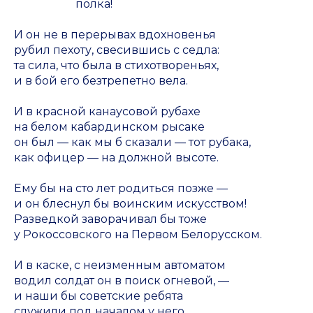
полка!
И он не в перерывах вдохновенья
рубил пехоту, свесившись с седла:
та сила, что была в стихотвореньях,
и в бой его безтрепетно вела.
И в красной канаусовой рубахе
на белом кабардинском рысаке
он был — как мы б сказали — тот рубака,
как офицер — на должной высоте.
Ему бы на сто лет родиться позже —
и он блеснул бы воинским искусством!
Разведкой заворачивал бы тоже
у Рокоссовского на Первом Белорусском.
И в каске, с неизменным автоматом
водил солдат он в поиск огневой, —
и наши бы советские ребята
служили под началом у него...