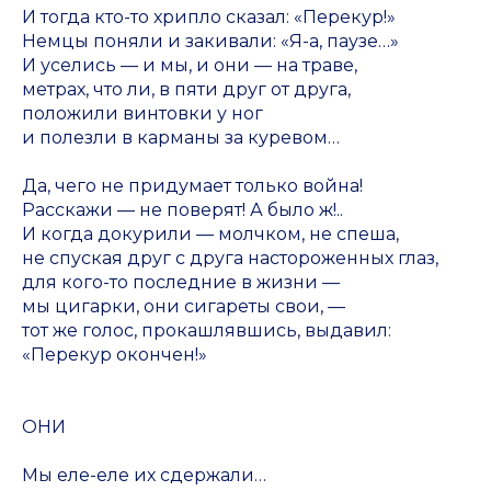
И тогда кто-то хрипло сказал: «Перекур!»
Немцы поняли и закивали: «Я-а, паузе…»
И уселись — и мы, и они — на траве,
метрах, что ли, в пяти друг от друга,
положили винтовки у ног
и полезли в карманы за куревом…
Да, чего не придумает только война!
Расскажи — не поверят! А было ж!..
И когда докурили — молчком, не спеша,
не спуская друг с друга настороженных глаз,
для кого-то последние в жизни —
мы цигарки, они сигареты свои, —
тот же голос, прокашлявшись, выдавил:
«Перекур окончен!»
ОНИ
Мы еле-еле их сдержали…