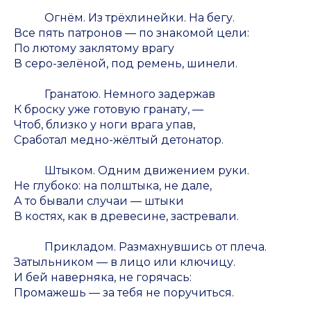
Огнём. Из трёхлинейки. На бегу.
Все пять патронов — по знакомой цели:
По лютому заклятому врагу
В серо-зелёной, под ремень, шинели.
Гранатою. Немного задержав
К броску уже готовую гранату, —
Чтоб, близко у ноги врага упав,
Сработал медно-жёлтый детонатор.
Штыком. Одним движением руки.
Не глубоко: на полштыка, не дале,
А то бывали случаи — штыки
В костях, как в древесине, застревали.
Прикладом. Размахнувшись от плеча.
Затыльником — в лицо или ключицу.
И бей наверняка, не горячась:
Промажешь — за тебя не поручиться.