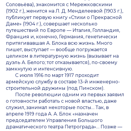
Соловьёва), знакомится с Мережковскими
(1902 г.), женится на Л. Д. Менделеевой (1903 г.),
публикует первую книгу «Стихи о Прекрасной
Даме» (1904 г.), совершает несколько
путешествий по Европе — Италия, Голландия,
Франция и, конечно, Германия, генетически
притягивавшая А. Блока всю жизнь. Много
пишет, выступает — вообще погружается
целиком в литературную жизнь (вызывает на
дуэль А. Белого; тот отказывается), по-своему
замкнутую и интенсивную.
С июля 1916 по март 1917 проходит
армейскую службу в составе 13-й инженерно-
строительной дружины (под Пинском).
После революции одним из первых заявил
о готовности работать с новой властью, даже
служил, занимал некоторые посты… Так, в
апреле 1919 года А. А. Блок «назначен
председателем Управления Большого
драматического театра Петрограда»… Позже —