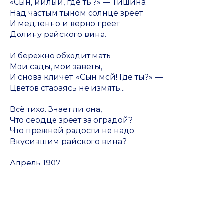
«Сын, милый, где ты?» — Тишина.
Над частым тыном солнце зреет
И медленно и верно греет
Долину райского вина.
И бережно обходит мать
Мои сады, мои заветы,
И снова кличет: «Сын мой! Где ты?» —
Цветов стараясь не измять...
Всё тихо. Знает ли она,
Что сердце зреет за оградой?
Что прежней радости не надо
Вкусившим райского вина?
Апрель 1907