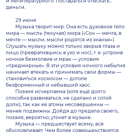
и нелитературного. Постараться отыскать...
деньги.
29 июня
Музыка творит мир. Она есть духовное тело
мира —
мысль
(текучая) мира («Сон — мечта, в
мечте — мысли, мысли родятся из знанья»).
Слушать музыку можно только закрыв глаза и
лицо (превратившись в ухо и нос), т. е. устроив
ночное безмолвие и мрак — условия
«предмирные». В эти условия ночного небытия
начинает втекать и принимать свои формы —
становиться космосом — дотоле
безформенный и небывший хаос.
Поэзия исчерпаема (хотя ещё долго
способна развиваться, не сделано и сотой
доли), так как её атомы несовершенны —
менее подвижны. Дойдя до предела своего,
поэзия, вероятно, утонет в музыке.
Музыка — предшествует всему, всё
обусловливает. Чем более совершенствуется