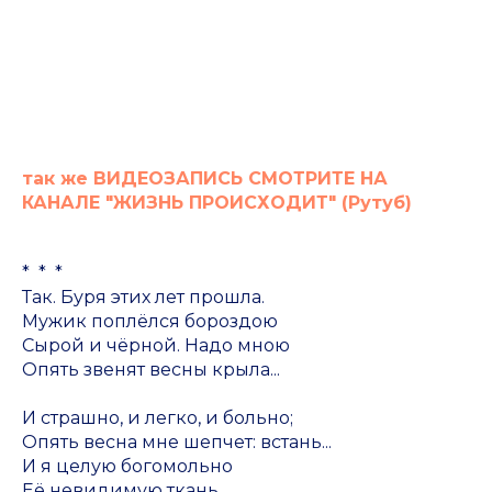
так же ВИДЕОЗАПИСЬ СМОТРИТЕ НА
КАНАЛЕ "ЖИЗНЬ ПРОИСХОДИТ" (Рутуб)
* * *
Так. Буря этих лет прошла.
Мужик поплёлся бороздою
Сырой и чёрной. Надо мною
Опять звенят весны крыла...
И страшно, и легко, и больно;
Опять весна мне шепчет:
встань...
И я целую богомольно
Её невидимую ткань...