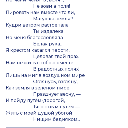
Не зови в поля!
Пировать нам вместе что ли,
Матушка-земля?
Кудри ветром растрепала
Ты издалека,
Но меня благословляла
Белая рука...
Я крестом касался персти,
Целовал твой прах.
Нам не жить с тобою вместе
В радостных полях!
Лишь на миг в воздушном мире
Оглянусь, взгляну,
Как земля в зелёном пире
Празднует весну, —
И пойду путём-дорогой,
Тягостным путём —
Жить с моей душой убогой
Нищим бедняком...
__________________________