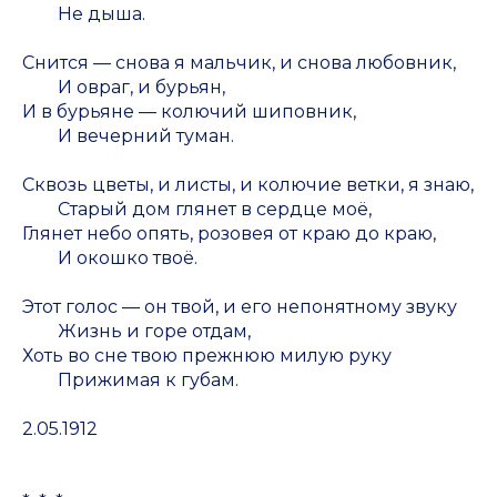
Не дыша.
Снится — снова я мальчик, и снова любовник,
И овраг, и бурьян,
И в бурьяне — колючий шиповник,
И вечерний туман.
Сквозь цветы, и листы, и колючие ветки, я знаю,
Старый дом глянет в сердце моё,
Глянет небо опять, розовея от краю до краю,
И окошко твоё.
Этот голос — он твой, и его непонятному звуку
Жизнь и горе отдам,
Хоть во сне твою прежнюю милую руку
Прижимая к губам.
2.05.1912