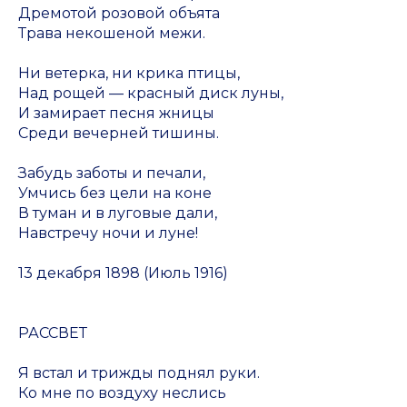
Дремотой розовой объята
Трава некошеной межи.
Ни ветерка, ни крика птицы,
Над рощей — красный диск луны,
И замирает песня жницы
Среди вечерней тишины.
Забудь заботы и печали,
Умчись без цели на коне
В туман и в луговые дали,
Навстречу ночи и луне!
13 декабря 1898 (Июль 1916)
РАССВЕТ
Я встал и трижды поднял руки.
Ко мне по воздуху неслись