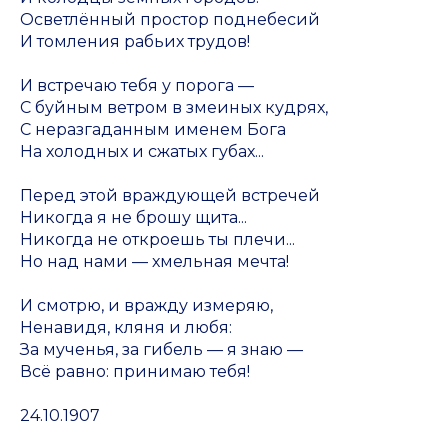
Осветлённый простор поднебесий
И томления рабьих трудов!
И встречаю тебя у порога —
С буйным ветром в змеиных кудрях,
С неразгаданным именем Бога
На холодных и сжатых губах...
Перед этой враждующей встречей
Никогда я не брошу щита...
Никогда не откроешь ты плечи...
Но над нами — хмельная мечта!
И смотрю, и вражду измеряю,
Ненавидя, кляня и любя:
За мученья, за гибель — я знаю —
Всё равно: принимаю тебя!
24.10.1907