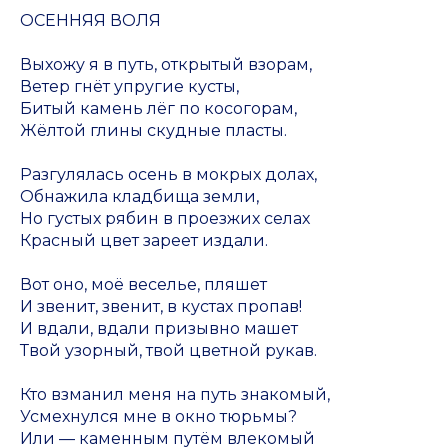
ОСЕННЯЯ ВОЛЯ
Выхожу я в путь, открытый взорам,
Ветер гнёт упругие кусты,
Битый камень лёг по косогорам,
Жёлтой глины скудные пласты.
Разгулялась осень в мокрых долах,
Обнажила кладбища земли,
Но густых рябин в проезжих селах
Красный цвет зареет издали.
Вот оно, моё веселье, пляшет
И звенит, звенит, в кустах пропав!
И вдали, вдали призывно машет
Твой узорный, твой цветной рукав.
Кто взманил меня на путь знакомый,
Усмехнулся мне в окно тюрьмы?
Или — каменным путём влекомый