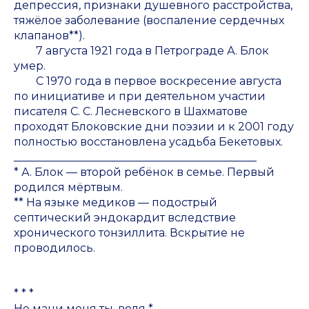
депрессия, признаки душевного расстройства,
тяжёлое заболевание (воспаление сердечных
клапанов**).
7 августа 1921 года в Петрограде А. Блок
умер.
С 1970 года в первое воскресение августа
по инициативе и при деятельном участии
писателя С. С. Лесневского в Шахматове
проходят Блоковские дни поэзии и к 2001 году
полностью восстановлена усадьба Бекетовых.
____________________________________________
* А. Блок — второй ребёнок в семье. Первый
родился мёртвым.
** На языке медиков — подострый
септический эндокардит вследствие
хронического тонзиллита. Вскрытие не
проводилось.
* * *
Не мани меня ты, воля *,