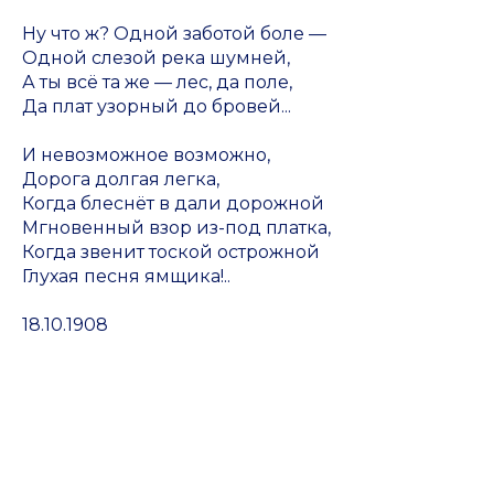
Ну что ж? Одной заботой боле —
Одной слезой река шумней,
А ты всё та же — лес, да поле,
Да плат узорный до бровей...
И невозможное возможно,
Дорога долгая легка,
Когда блеснёт в дали дорожной
Мгновенный взор из-под платка,
Когда звенит тоской острожной
Глухая песня ямщика!..
18.10.1908