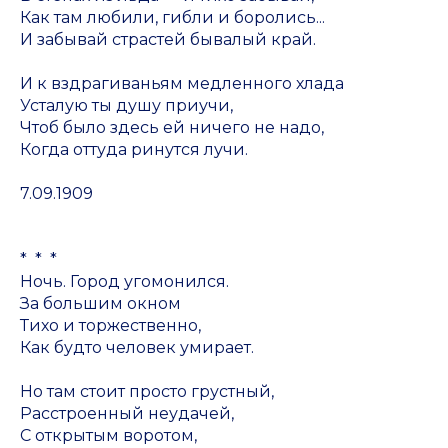
Как там любили, гибли и боролись...
И забывай страстей бывалый край.
И к вздрагиваньям медленного хлада
Усталую ты душу приучи,
Чтоб было здесь ей ничего не надо,
Когда оттуда ринутся лучи.
7.09.1909
* * *
Ночь. Город угомонился.
За большим окном
Тихо и торжественно,
Как будто человек умирает.
Но там стоит просто грустный,
Расстроенный неудачей,
С открытым воротом,