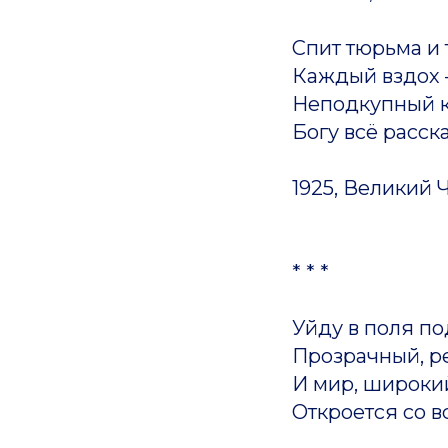
Спит тюрьма и
Каждый вздох –
Неподкупный к
Богу всё расск
1925, Великий 
* * *
Уйду в поля п
Прозрачный, р
И мир, широки
Откроется со в