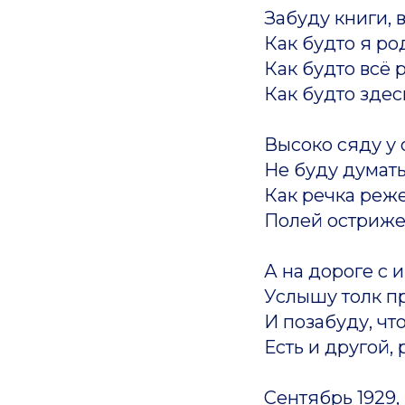
Забуду книги, в
Как будто я ро
Как будто всё 
Как будто здес
Высоко сяду у 
Не буду думать
Как речка реж
Полей остриже
А на дороге с 
Услышу толк п
И позабуду, чт
Есть и другой,
Сентябрь 1929,