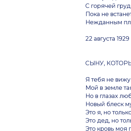
С горячей груд
Пока не встане
Нежданным пла
22 августа 1929
СЫНУ, КОТОР
Я тебя не вижу
Мой в земле т
Но в глазах лю
Новый блеск м
Это я, но толь
Это дед, но то
Это кровь моя 