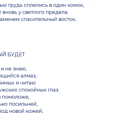
ью грудь сплелись в один комок,
т вновь у светлого предела
менем спасительный восток.
ЫЙ БУДЕТ
 и не знаю,
аящийся алмаз,
бимых я читаю
ужских спокойных глаз.
ко помоложе,
лько посильней,
под новой кожей,