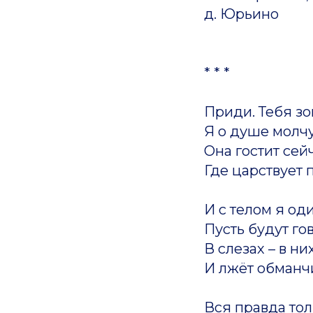
д. Юрьино
* * *
Приди. Тебя зо
Я о душе молчу
Она гостит сей
Где царствует 
И с телом я од
Пусть будут го
В слезах – в ни
И лжёт обманч
Вся правда толь