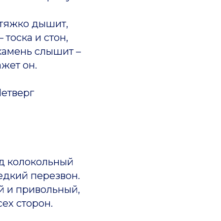
 тяжко дышит,
 тоска и стон,
амень слышит –
ажет он.
Четверг
од колокольный
едкий перезвон.
й и привольный,
сех сторон.