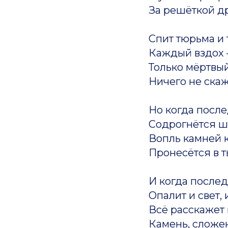
За решёткой др
Спит тюрьма и
Каждый вздох –
Только мёртвы
Ничего не скаж
Но когда посл
Содрогнётся ш
Вопль камней 
Пронесётся в т
И когда после
Опалит и свет, 
Всё расскажет
Камень, сложе