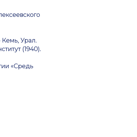
лексеевского
 Кемь, Урал.
итут (1940).
гии «Средь