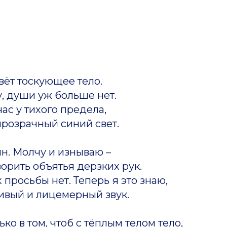
вёт тоскующее тело.
, души уж больше нет.
час у тихого предела,
прозрачный синий свет.
ин. Молчу и изнываю –
ворить объятья дерзких рук.
х просьбы нет. Теперь я это знаю,
ивый и лицемерный звук.
ко в том, чтоб с тёплым телом тело,