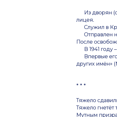
Из дворян (от
лицея.
Служил в Крас
Отправлен на С
После освобож
В 1941 году – 
Впервые его с
других имён» (М
* * *
Тяжело сдавил
Тяжело гнетёт 
Мутным призр