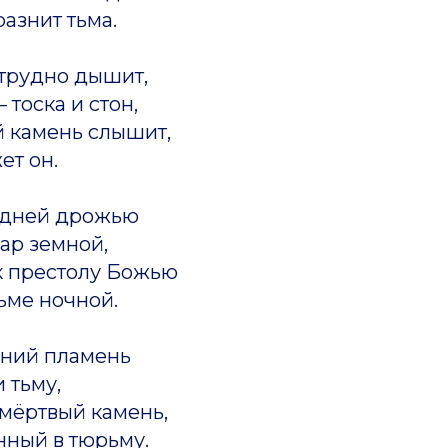
азнит тьма.
 трудно дышит,
 тоска и стон,
й камень слышит,
ет он.
едней дрожью
ар земной,
к престолу Божью
ьме ночной.
дний пламень
и тьму,
 мёртвый камень,
нный в тюрьму.