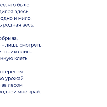
сё, что было,
дился здесь,
родно и мило,
ь родная весь.
обрыва,
 – лишь смотреть,
ет прихотливо
нную клеть.
интересом
ро урожай
о за лесом
 родной мне край.