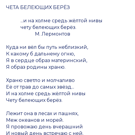
ЧЕТА БЕЛЕЮЩИХ БЕРЁЗ
...и на холме средь жёлтой нивы
чету белеющих берёз.
М. Лермонтов
Куда ни вёл бы путь неблизкий,
К какому б дальнему огню,
Я в сердце образ материнский,
Я образ родины храню.
Храню светло и молчаливо
Её от трав до самых звёзд...
И на холме средь жёлтой нивы
Чету белеющих берёз.
Лежит она в лесах и пашнях,
Меж океанов и морей.
Я провожаю день вчерашний
И новый день встречаю с ней.