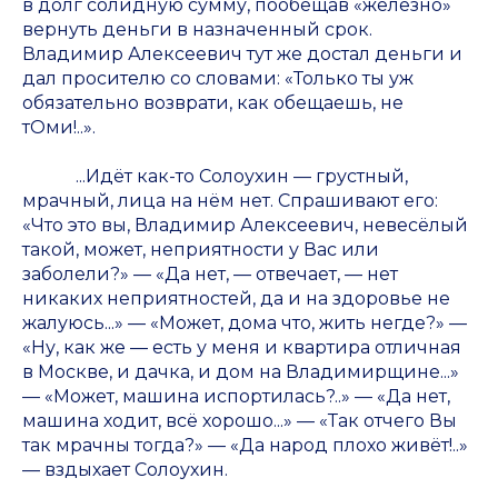
в долг солидную сумму, пообещав «железно»
вернуть деньги в назначенный срок.
Владимир Алексеевич тут же достал деньги и
дал просителю со словами: «Только ты уж
обязательно возврати, как обещаешь, не
тОми!..».
...Идёт как-то Солоухин — грустный,
мрачный, лица на нём нет. Спрашивают его:
«Что это вы, Владимир Алексеевич, невесёлый
такой, может, неприятности у Вас или
заболели?» — «Да нет, — отвечает, — нет
никаких неприятностей, да и на здоровье не
жалуюсь...» — «Может, дома что, жить негде?» —
«Ну, как же — есть у меня и квартира отличная
в Москве, и дачка, и дом на Владимирщине...»
— «Может, машина испортилась?..» — «Да нет,
машина ходит, всё хорошо...» — «Так отчего Вы
так мрачны тогда?» — «Да народ плохо живёт!..»
— вздыхает Солоухин.