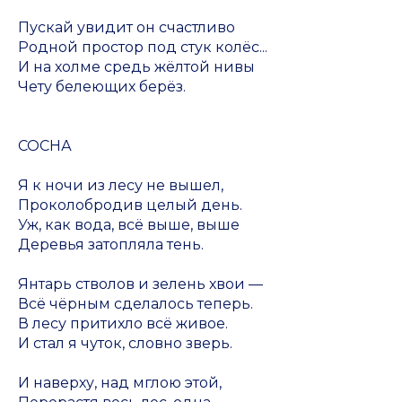
Пускай увидит он счастливо
Родной простор под стук колёс...
И на холме средь жёлтой нивы
Чету белеющих берёз.
СОСНА
Я к ночи из лесу не вышел,
Проколобродив целый день.
Уж, как вода, всё выше, выше
Деревья затопляла тень.
Янтарь стволов и зелень хвои —
Всё чёрным сделалось теперь.
В лесу притихло всё живое.
И стал я чуток, словно зверь.
И наверху, над мглою этой,