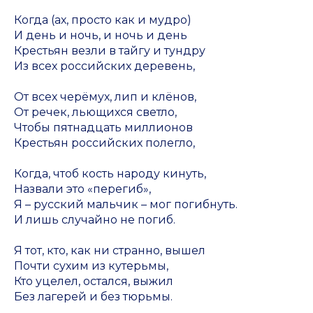
Когда (ах, просто как и мудро)
И день и ночь, и ночь и день
Крестьян везли в тайгу и тундру
Из всех российских деревень,
От всех черёмух, лип и клёнов,
От речек, льющихся светло,
Чтобы пятнадцать миллионов
Крестьян российских полегло,
Когда, чтоб кость народу кинуть,
Назвали это «перегиб»,
Я – русский мальчик – мог погибнуть.
И лишь случайно не погиб.
Я тот, кто, как ни странно, вышел
Почти сухим из кутерьмы,
Кто уцелел, остался, выжил
Без лагерей и без тюрьмы.