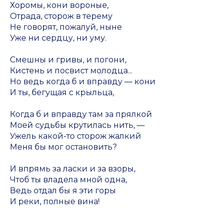
Хоромы, кони вороные,
Отрада, сторож в терему
Не говорят, пожалуй, ныне
Уже ни сердцу, ни уму.
Смешны и гривы, и погони,
Кистень и посвист молодца...
Но ведь когда б и вправду — кони
И ты, бегущая с крыльца,
Когда б и вправду там за прялкой
Моей судьбы крутилась нить, —
Ужель какой-то сторож жалкий
Меня бы мог остановить?
И впрямь за ласки и за взоры,
Чтоб ты владела мной одна,
Ведь отдал бы я эти горы
И реки, полные вина!