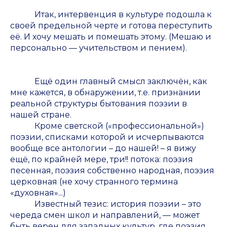
Итак, интервенция в культуре подошла к
своей предельной черте и готова переступить
её. И хочу мешать и помешать этому. (Мешаю и
персонально — учительством и пением).
Ещё один главный смысл заключён, как
мне кажется, в обнаружении, т.е. признании
реальной структуры бытования поэзии в
нашей стране.
Кроме светской («профессиональной»)
поэзии, списками которой и исчерпываются
вообще все антологии – до нашей! – я вижу
ещё, по крайней мере, три!! потока: поэзия
песенная, поэзия собственно народная, поэзия
церковная (не хочу странного термина
«духовная»...)
Известный тезис: история поэзии – это
череда смен школ и направлений, — может
быть верен для западных культур, где поэзия