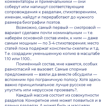
комментаторы и примечальники — они
соберут или напишут соответствующие
сопровождения к разделам, стихотворениям,
именам, найдут и переработают до нужного
размера биографии поэтов.
Возможно, самый первый — смотровой —
вариант сделаем почти номинальным — т.е.
наберём основной состав имён, к ним — даже
самым мощным — по 3-4 стихотворения; место
статей пока подержат конспекты-скелеты и т.д.
Т.е. создадим уменьшенную копию в масштабе
1:10 или 1:100...
Поимённый состав, мне кажется, особых
разногласий не вызовет. Самые спорные
предложения — взяли да вместе обсудили —
вспомним про пограничную полосу. Хотя здесь
важно принципиальное: лучше русское не
упустить или нерусское прозевать?..
Каждый массив состоит из совокупности
разделов. Конкретное имя может появиться и в
разных разделах. А может быть и массивах...