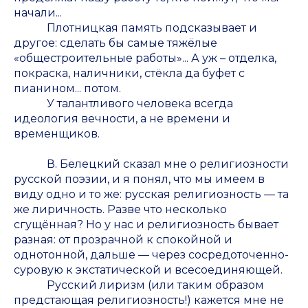
начали...
Плотницкая память подсказывает и
другое: сделать бы самые тяжёлые
«общестроительные работы»... А уж – отделка,
покраска, наличники, стёкла да буфет с
пианином... потом.
У талантливого человека всегда
идеология вечности, а не времени и
временщиков.
В. Белецкий сказал мне о религиозности
русской поэзии, и я понял, что мы имеем в
виду одно и то же: русская религиозность — та
же лиричность. Разве что несколько
сгущённая? Но у нас и религиозность бывает
разная: от прозрачной к спокойной и
однотонной, дальше — через сосредоточенно-
суровую к экстатической и всесоединяющей.
Русский лиризм (или таким образом
предстающая религиозность!) кажется мне не