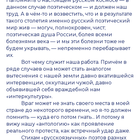
Напомнить о настоящем русском космосе — в
данном случае поэтическом — и должен наш
труд. А в чём-то и возвестить, что и в результате
такого столетия именно русский поэтический
мир жив — могуч, полнокровен, чист;
поэтическая душа России, болея всеми
болезнями века — и мы эти болезни тоже не
будем укрывать, — непременно перебарывает
их.
Вот чему служит наша работа. Причём в
ряде случаев она может стать аналогом
вытеснения с нашей земли давно вкатившейся
интервенции, оккупации чужой, давно
объявившей себя враждебной нам
«интеркультуры».
Враг может не знать своего места в моей
стране до некоторого времени, но я-то должен
помнить — куда его потом гнать... И потому я
вижу нашу «антологию» как проявление
реального протеста, как встречный удар даже.
Стихам «русскоязычных» поэтов разных