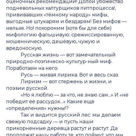
оценочных рекомендаций! Долой убожество
подневольных халтурщиков литпроцесса!,
прививавших «тёмному народу» мифы,
выгодные штукарям и бездарям! Без мифов —
нельзя. Но! похороним (хотя бы для себя)
мифологию фальшивую: срежиссированную,
мошенническую, дешёвую, чужую и
вредоносную.
Русская жизнь — вот замечательный
природно-поэтическо-культур-ный миф.
Поработаем на него.
Русь — живая лирика. Вот и весь сказ.
Лиризм — вот стержень и жизни, и
поэзии русской.
«Но я люблю — за что, не знаю сам...» И «не
победит её рассудок...» Какие ещё
«определения» нужны!?
Так и видится русский лес: мы делаем
свежую подсадку — и пусть наши
прикорнённые деревца растут и растут. Да
продолжат нашу работу те, кто поймут, что мы