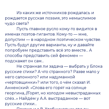
Из каких же источников рождалась и
рождается русская поэзия, это немыслимое
чудо света?
Пусть главное русло кому-то видится в
именах поэтов-гигантов. Кому-то — мне,
допустим — в народном поэтическом чувстве.
Пусть будут другие варианты, ну и давайте
попробуем представить всё это вместе... А
способы представить сей феномен —
подскажет он сам...
Не странная ли задача — выбрать у Блока
русские стихи? А что странного? Разве мало у
него салонного? или надуманной
«чертовщинки»? или того, о чём сказал И.
Анненский: «Слова его горят на солнце
георгина, //Горят, но холодом невыстраданных
слёз...» Найдём у А.А. выстраданное — вот
русские стихи...