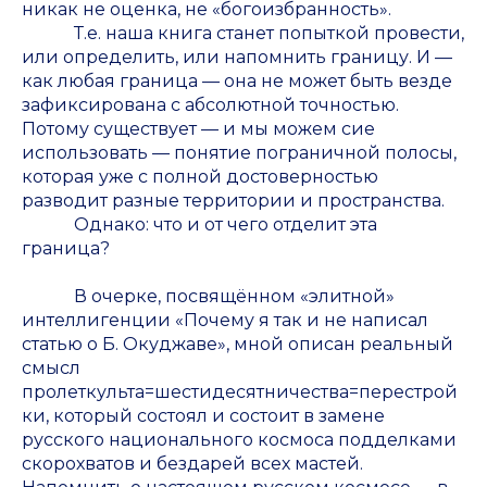
никак не оценка, не «богоизбранность».
Т.е. наша книга станет попыткой провести,
или определить, или напомнить границу. И —
как любая граница — она не может быть везде
зафиксирована с абсолютной точностью.
Потому существует — и мы можем сие
использовать — понятие пограничной полосы,
которая уже с полной достоверностью
разводит разные территории и пространства.
Однако: что и от чего отделит эта
граница?
В очерке, посвящённом «элитной»
интеллигенции «Почему я так и не написал
статью о Б. Окуджаве», мной описан реальный
смысл
пролеткульта=шестидесятничества=перестрой
ки, который состоял и состоит в замене
русского национального космоса подделками
скорохватов и бездарей всех мастей.