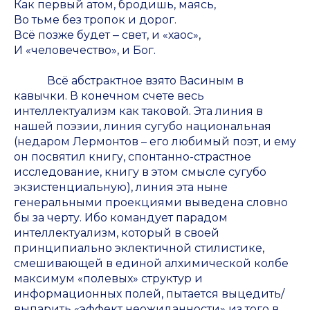
Как первый атом, бродишь, маясь,
Во тьме без тропок и дорог.
Всё позже будет ‒ свет, и «хаос»,
И «человечество», и Бог.
Всё абстрактное взято Васиным в
кавычки. В конечном счете весь
интеллектуализм как таковой. Эта линия в
нашей поэзии, линия сугубо национальная
(недаром Лермонтов – его любимый поэт, и ему
он посвятил книгу, спонтанно-страстное
исследование, книгу в этом смысле сугубо
экзистенциальную), линия эта ныне
генеральными проекциями выведена словно
бы за черту. Ибо командует парадом
интеллектуализм, который в своей
принципиально эклектичной стилистике,
смешивающей в единой алхимической колбе
максимум «полевых» структур и
информационных полей, пытается выцедить/
выпарить «эффект неожиданности» из того в