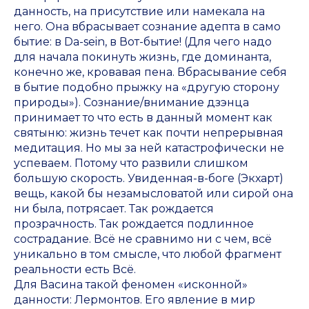
данность, на присутствие или намекала на
него. Она вбрасывает сознание адепта в само
бытие: в Da-sein, в Вот-бытие! (Для чего надо
для начала покинуть жизнь, где доминанта,
конечно же, кровавая пена. Вбрасывание себя
в бытие подобно прыжку на «другую сторону
природы»). Сознание/внимание дзэнца
принимает то что есть в данный момент как
святыню: жизнь течет как почти непрерывная
медитация. Но мы за ней катастрофически не
успеваем. Потому что развили слишком
большую скорость. Увиденная-в-боге (Экхарт)
вещь, какой бы незамысловатой или сирой она
ни была, потрясает. Так рождается
прозрачность. Так рождается подлинное
сострадание. Всё не сравнимо ни с чем, всё
уникально в том смысле, что любой фрагмент
реальности есть Всё.
Для Васина такой феномен «исконной»
данности: Лермонтов. Его явление в мир