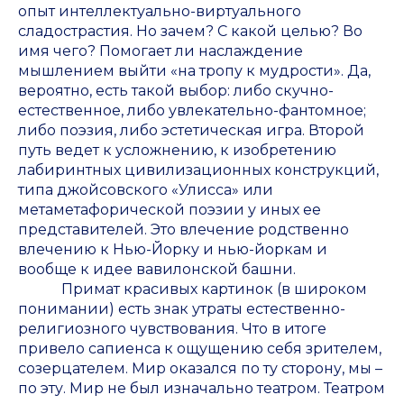
опыт интеллектуально-виртуального
сладострастия. Но зачем? С какой целью? Во
имя чего? Помогает ли наслаждение
мышлением выйти «на тропу к мудрости». Да,
вероятно, есть такой выбор: либо скучно-
естественное, либо увлекательно-фантомное;
либо поэзия, либо эстетическая игра. Второй
путь ведет к усложнению, к изобретению
лабиринтных цивилизационных конструкций,
типа джойсовского «Улисса» или
метаметафорической поэзии у иных ее
представителей. Это влечение родственно
влечению к Нью-Йорку и нью-йоркам и
вообще к идее вавилонской башни.
Примат красивых картинок (в широком
понимании) есть знак утраты естественно-
религиозного чувствования. Что в итоге
привело сапиенса к ощущению себя зрителем,
созерцателем. Мир оказался по ту сторону, мы –
по эту. Мир не был изначально театром. Театром