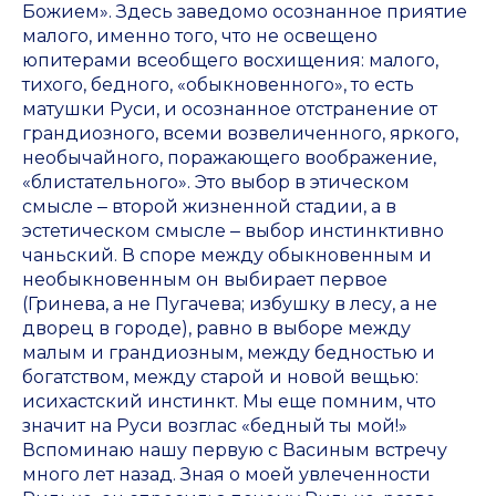
Божием». Здесь заведомо осознанное приятие
малого, именно того, что не освещено
юпитерами всеобщего восхищения: малого,
тихого, бедного, «обыкновенного», то есть
матушки Руси, и осознанное отстранение от
грандиозного, всеми возвеличенного, яркого,
необычайного, поражающего воображение,
«блистательного». Это выбор в этическом
смысле ‒ второй жизненной стадии, а в
эстетическом смысле ‒ выбор инстинктивно
чаньский. В споре между обыкновенным и
необыкновенным он выбирает первое
(Гринева, а не Пугачева; избушку в лесу, а не
дворец в городе), равно в выборе между
малым и грандиозным, между бедностью и
богатством, между старой и новой вещью:
исихастский инстинкт. Мы еще помним, что
значит на Руси возглас «бедный ты мой!»
Вспоминаю нашу первую с Васиным встречу
много лет назад. Зная о моей увлеченности