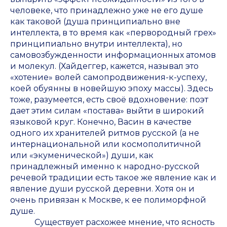
человеке, что принадлежно уже не его душе
как таковой (душа принципиально вне
интеллекта, в то время как «первородный грех»
принципиально внутри интеллекта), но
самовозбужденности информационных атомов
и молекул. (Хайдеггер, кажется, называл это
«хотение» волей самопродвижения-к-успеху,
коей обуянны в новейшую эпоху массы). Здесь
тоже, разумеется, есть своё вдохновение: поэт
дает этим силам «постава» выйти в широкий
языковой круг. Конечно, Васин в качестве
одного их хранителей ритмов русской (а не
интернациональной или космополитичной
или «экуменической») души, как
принадлежный именно к народно-русской
речевой традиции есть такое же явление как и
явление души русской деревни. Хотя он и
очень привязан к Москве, к ее полиморфной
душе.
Существует расхожее мнение, что ясность