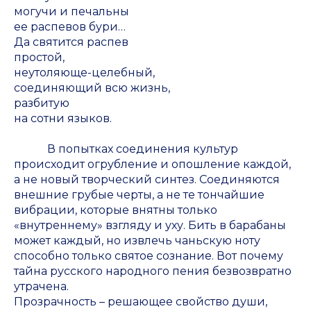
могучи и печальны
ее распевов бури…
Да святится распев
простой,
неутоляюще-целебный,
соединяющий всю жизнь,
разбитую
на сотни языков.
В попытках соединения культур
происходит огрубление и опошление каждой,
а не новый творческий синтез. Соединяются
внешние грубые черты, а не те тончайшие
вибрации, которые внятны только
«внутреннему» взгляду и уху. Бить в барабаны
может каждый, но извлечь чаньскую ноту
способно только святое сознание. Вот почему
тайна русского народного пения безвозвратно
утрачена.
Прозрачность – решающее свойство души,