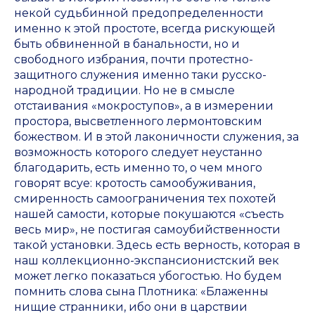
некой судьбинной предопределенности
именно к этой простоте, всегда рискующей
быть обвиненной в банальности, но и
свободного избрания, почти протестно-
защитного служения именно таки русско-
народной традиции. Но не в смысле
отстаивания «мокроступов», а в измерении
простора, высветленного лермонтовским
божеством. И в этой лаконичности служения, за
возможность которого следует неустанно
благодарить, есть именно то, о чем много
говорят всуе: кротость самообуживания,
смиренность самоограничения тех похотей
нашей самости, которые покушаются «съесть
весь мир», не постигая самоубийственности
такой установки. Здесь есть верность, которая в
наш коллекционно-экспансионистский век
может легко показаться убогостью. Но будем
помнить слова сына Плотника: «Блаженны
нищие странники, ибо они в царствии