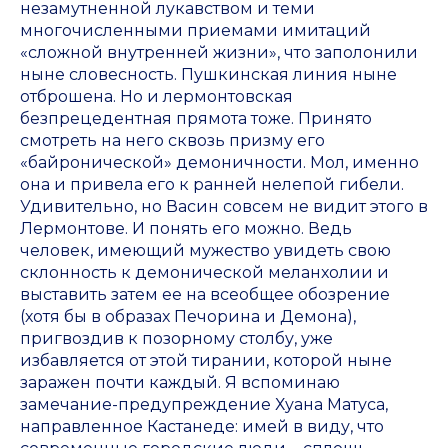
незамутненной лукавством и теми
многочисленными приемами имитаций
«сложной внутренней жизни», что заполонили
ныне словесность. Пушкинская линия ныне
отброшена. Но и лермонтовская
безпрецедентная прямота тоже. Принято
смотреть на него сквозь призму его
«байронической» демоничности. Мол, именно
она и привела его к ранней нелепой гибели.
Удивительно, но Васин совсем не видит этого в
Лермонтове. И понять его можно. Ведь
человек, имеющий мужество увидеть свою
склонность к демонической меланхолии и
выставить затем ее на всеобщее обозрение
(хотя бы в образах Печорина и Демона),
пригвоздив к позорному столбу, уже
избавляется от этой тирании, которой ныне
заражен почти каждый. Я вспоминаю
замечание-предупреждение Хуана Матуса,
направленное Кастанеде: имей в виду, что