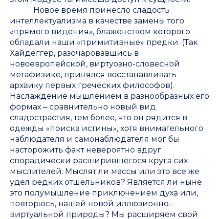
Новое время принесло сладость
интеллектуализма в качестве замены того
«прямого видения», блаженством которого
обладали наши «примитивные» предки. (Так
Хайдеггер, разочаровавшись в
новоевропейской, виртуозно-словесной
метафизике, принялся восстанавливать
архаику первых греческих философов).
Наслаждение мышлением в разнообразных его
формах ‒ сравнительно новый вид
сладострастия, тем более, что он рядится в
одежды «поиска истины», хотя внимательного
наблюдателя и самонаблюдателя мог бы
насторожить факт невероятно вдруг
спорадически расширившегося круга сих
мыслителей. Мыслят ли массы или это все же
удел редких отшельников? Является ли ныне
это полумышление приключением духа или,
повторюсь, нашей новой иллюзионно-
виртуальной природы? Мы расширяем свой