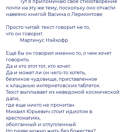
Тут я припоминаю своё стихотворение
почти на эту же тему, поскольку оно отчасти
навеяно книгой Васина о Лермонтове:
Просто читай: текст говорит не то,
что он говорит.
Мартинус Нэйхофр
Ещё бы он говорил именно то, о чем хочет
говорить.
Да и кто этот тот, кто хочет.
Да и может ли он чего-то хотеть,
безликое чудовище, приставленное
к клацанью интернетовских таблеток.
Текст выплывает из неведомой космической
дали,
где еще никто не прочитан.
Михаил Юрьевич стоит идиотом в
хрестоматиях,
оболганный и оглупленный.
Но разве можно жить без божества?