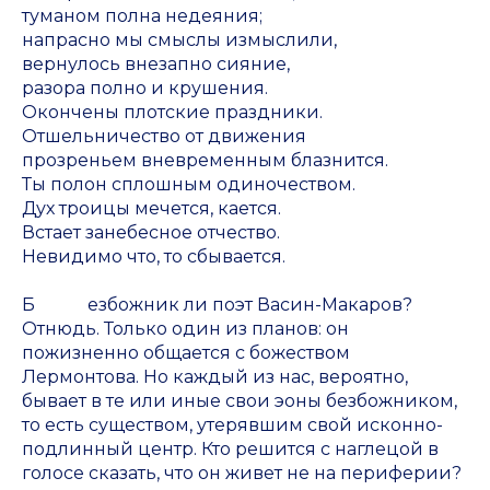
туманом полна недеяния;
напрасно мы смыслы измыслили,
вернулось внезапно сияние,
разора полно и крушения.
Окончены плотские праздники.
Отшельничество от движения
прозреньем вневременным блазнится.
Ты полон сплошным одиночеством.
Дух троицы мечется, кается.
Встает занебесное отчество.
Невидимо что, то сбывается.
Б езбожник ли поэт Васин-Макаров?
Отнюдь. Только один из планов: он
пожизненно общается с божеством
Лермонтова. Но каждый из нас, вероятно,
бывает в те или иные свои эоны безбожником,
то есть существом, утерявшим свой исконно-
подлинный центр. Кто решится с наглецой в
голосе сказать, что он живет не на периферии?