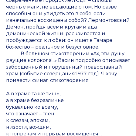
современные городские люди ‒ сплошь
черные маги, не ведающие о том. Но разве
способны они увидеть это в себе, если
изначально восхищены собой? Лермонтовский
Демон, пройдя всеми кругами ада
демонической жизни, раскаивается и
пробуждается к любви: он ищет в Тамаре
божество ‒ реальное и безусловное.
В большом стихотворении «Ах, эти душу
рвущие колокола!..» Васин подробно описывает
заброшенный и порушенный православный
храм (событие созерцания:1977 год). Я хочу
привести финал стихотворения:
А в храме та же тишь,
а в храме безразличье
буквально ко всему,
что означает ‒ тлен:
к слезам, эпохам,
низости, вождям,
к попрёкам и порывам восхищенья…