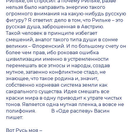
Рильке, он спросил: а почему Рильке, разве
нельзя было направить энергию такого
огромного внимания на какую-нибудь русскую
фигуру? Я ответил: дело в том, что Рильке – это
русская душа, заброшенная в Австрию.
Такой человек в принципе избегает
смешений, аналог такого типа души в сонме
великих – Флоренский. И по большому счету он
более чем прав, ибо роковая ошибка
цивилизации именно в устремленности
перемешать все этносы и народы, создав
мутное, затаенно конфликтное стадо, не
знающее, что такое родина и, значит,
собственно корневая система земли как
сакрального существа. Идея смешать все
краски мира в одну приводит к утрате чистых
тонов. Является одна мутная пленка, а вовсе не
полифония. В «Оде распеву» Васин
пишет:
Вот Русь моя ‒