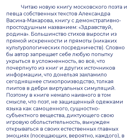
Читаю новую книгу московского поэта и
певца собственных текстов Александра
Васина-Макарова, книгу с демонстративно-
простодушным названием: «Здравствуй,
родина». Большинство стихов выросли из
прямой искренности и прямоты (никаких
культурологических посредничеств). Словно
бы автор запрещает себе любую попытку
укрыться в усложненность, во всё, что
почерпнуто из книг и других источников
информации, что донельзя захламило
сегодняшнее стихопроизводство, толкая
пиитов в дебри виртуальных симуляций.
Поэтому в книге немало наивного в том
смысле, что поэт, не защищенный одежками
языка как самоценного, сущностно-
субъектного вещества, диктующего свою
игровую обольстительность, вынужден
открываться в своих естественных главных
эмоциях (посещающих, вероятно, каждого), в