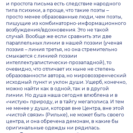
и простота письма есть следствие народного
типа психики, а проще, что такие поэты ‒
просто менее образованные люди, чем поэты,
пишущие из комбинаторно-информационного
возбуждения/вдохновения. Это не такой
случай. Вообще же если сравнить эти две
параллельных линии в нашей поэзии (ученая
поэзия – линия третья, но она стремительно
смыкается с линией поэзии
интеллектуалистически-прозападной), то
очевидно, что отличает их ныне не степень
образованности автора, но мировоззренческий
исходный пункт и уклон души. Ущерб, конечно,
можно найти как в одной, так и в другой
линии. Но душа наша сегодня влюблена и в
«чистую» природу, и в тайгу мегаполиса. И тем
не менее у души, которая вне Центра, вне этой
«чистой связи» (Рильке), не может быть своего
центра, и она обречена демонам, в какие бы
оригинальные одежды ни рядилась.