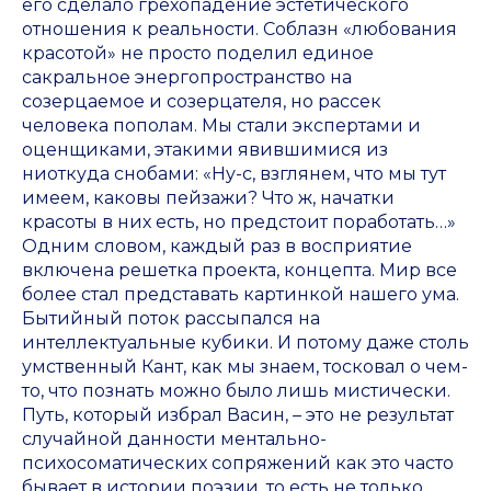
его сделало грехопадение эстетического
отношения к реальности. Соблазн «любования
красотой» не просто поделил единое
сакральное энергопространство на
созерцаемое и созерцателя, но рассек
человека пополам. Мы стали экспертами и
оценщиками, этакими явившимися из
ниоткуда снобами: «Ну-с, взглянем, что мы тут
имеем, каковы пейзажи? Что ж, начатки
красоты в них есть, но предстоит поработать…»
Одним словом, каждый раз в восприятие
включена решетка проекта, концепта. Мир все
более стал представать картинкой нашего ума.
Бытийный поток рассыпался на
интеллектуальные кубики. И потому даже столь
умственный Кант, как мы знаем, тосковал о чем-
то, что познать можно было лишь мистически.
Путь, который избрал Васин, – это не результат
случайной данности ментально-
психосоматических сопряжений как это часто
бывает в истории поэзии, то есть не только