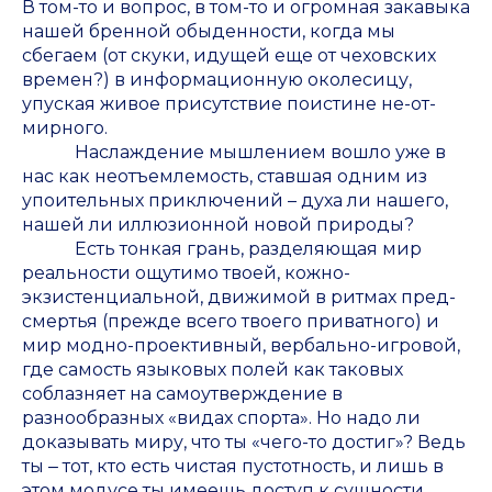
В том-то и вопрос, в том-то и огромная закавыка
нашей бренной обыденности, когда мы
сбегаем (от скуки, идущей еще от чеховских
времен?) в информационную околесицу,
упуская живое присутствие поистине не-от-
мирного.
Наслаждение мышлением вошло уже в
нас как неотъемлемость, ставшая одним из
упоительных приключений – духа ли нашего,
нашей ли иллюзионной новой природы?
Есть тонкая грань, разделяющая мир
реальности ощутимо твоей, кожно-
экзистенциальной, движимой в ритмах пред-
смертья (прежде всего твоего приватного) и
мир модно-проективный, вербально-игровой,
где самость языковых полей как таковых
соблазняет на самоутверждение в
разнообразных «видах спорта». Но надо ли
доказывать миру, что ты «чего-то достиг»? Ведь
ты ‒ тот, кто есть чистая пустотность, и лишь в
этом модусе ты имеешь доступ к сущности.