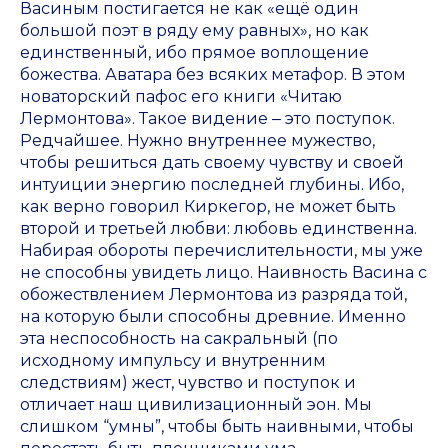
Васиным постигается не как «ещё один
большой поэт в ряду ему равных», но как
единственный, ибо прямое воплощение
божества. Аватара без всяких метафор. В этом
новаторский пафос его книги «Читаю
Лермонтова». Такое видение ‒ это поступок.
Редчайшее. Нужно внутреннее мужество,
чтобы решиться дать своему чувству и своей
интуиции энергию последней глубины. Ибо,
как верно говорил Киркегор, не может быть
второй и третьей любви: любовь единственна.
Набирая обороты перечислительности, мы уже
не способны увидеть лицо. Наивность Васина с
обожествлением Лермонтова из разряда той,
на которую были способны древние. Именно
эта неспособность на сакральный (по
исходному импульсу и внутренним
следствиям) жест, чувство и поступок и
отличает наш цивилизационный эон. Мы
слишком “умны”, чтобы быть наивными, чтобы