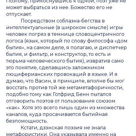
Поэтому, прикоснувшись к одной, поэт уже не
может выбраться из нее. Божество его не
отпускает.
Посредством соблазна-бегства в
интеллектуальные (в широком смысле) игры
человек погряз в темнице словоцентричного
логоса (язык, который по слову философа «дом
бытия», на самом деле, я полагаю, и диспетчер
бытия, и фильтр, и конструктор, то есть и
тюрьма человеческого бытия), извратив само
это понятие, сделавшись заложником
люциферианских провокаций в языке. И я
думаю, что Васин, в принципе, вполне бы мог
восстать против той же метаметафоричности,
подобно тому как Готфрид Бенн пытался
отговорить поэтов от пользования союзом
«как». Хотя это всего лишь один из множества
каналов, куда просачивается бытийная
безпомощность.
Кстати, дзэнская поэзия не знала
метафористики. Она указывала именно на