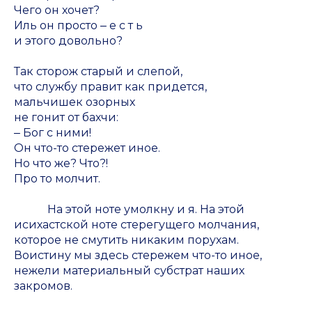
Чего он хочет?
Иль он просто ‒ е с т ь
и этого довольно?
Так сторож старый и слепой,
что службу правит как придется,
мальчишек озорных
не гонит от бахчи:
‒ Бог с ними!
Он что-то стережет иное.
Но что же? Что?!
Про то молчит.
На этой ноте умолкну и я. На этой
исихастской ноте стерегущего молчания,
которое не смутить никаким порухам.
Воистину мы здесь стережем что-то иное,
нежели материальный субстрат наших
закромов.