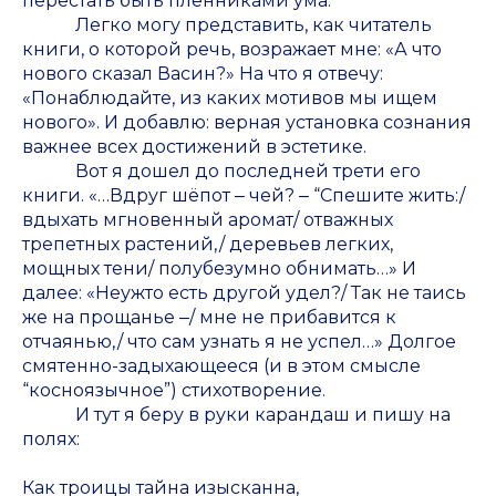
перестать быть пленниками ума.
Легко могу представить, как читатель
книги, о которой речь, возражает мне: «А что
нового сказал Васин?» На что я отвечу:
«Понаблюдайте, из каких мотивов мы ищем
нового». И добавлю: верная установка сознания
важнее всех достижений в эстетике.
Вот я дошел до последней трети его
книги. «…Вдруг шёпот ‒ чей? ‒ “Спешите жить:/
вдыхать мгновенный аромат/ отважных
трепетных растений,/ деревьев легких,
мощных тени/ полубезумно обнимать…» И
далее: «Неужто есть другой удел?/ Так не таись
же на прощанье ‒/ мне не прибавится к
отчаянью,/ что сам узнать я не успел…» Долгое
смятенно-задыхающееся (и в этом смысле
“косноязычное”) стихотворение.
И тут я беру в руки карандаш и пишу на
полях:
Как троицы тайна изысканна,