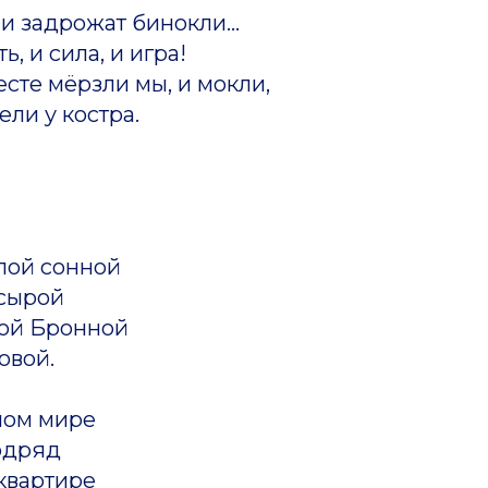
и задрожат бинокли...
ь, и сила, и игра!
сте мёрзли мы, и мокли,
ели у костра.
лой сонной
 сырой
ой Бронной
овой.
ном мире
одряд
квартире