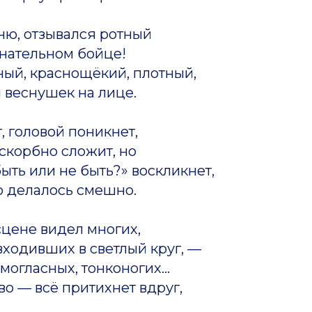
ню, отзывался ротный
знательном бойце!
ный, краснощёкий, плотный,
 веснушек на лице.
, головой поникнет,
 скорбно сложит, но
ыть или не быть?» воскликнет,
о делалось смешно.
сцене видел многих,
входивших в светлый круг, —
могласных, тонконогих...
о — всё притихнет вдруг,