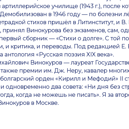
в артиллерийское училище (1943 г.), после к
. Демобилизован в 1946 году — по болезни л
адкой стихов пришёл в Литинститут, и В. 
, принял Винокурова без экзаменов, сам, од
ервый сборник — «Стихи о долге». С той п
и, и критика, и переводы. Под редакцией Е.
а антология «Русская поэзия XIX века».
йлович Винокуров — лауреат Государств
 а также премии им. Дж. Неру, кавалер многи
болгарский орден «Кирилл и Мефодий» II с
дновременно два совета: «Ни дня без ст
огда, когда не можешь не писать». Я за втор
нокуров в Москве.