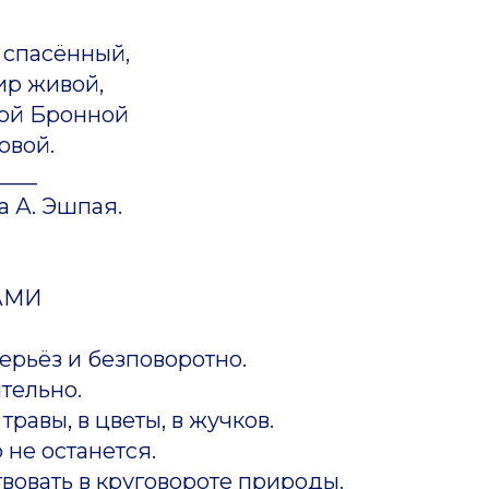
 спасённый,
ир живой,
ой Бронной
овой.
____
а А. Эшпая.
АМИ
серьёз и безповоротно.
тельно.
травы, в цветы, в жучков.
 не останется.
твовать в круговороте природы.