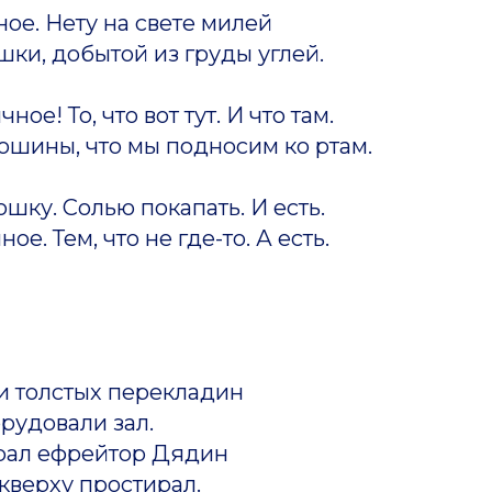
ое. Нету на свете милей
ки, добытой из груды углей.
ное! То, что вот тут. И что там.
тошины, что мы подносим ко ртам.
ошку. Солью покапать. И есть.
е. Тем, что не где-то. А есть.
и толстых перекладин
рудовали зал.
грал ефрейтор Дядин
 кверху простирал.