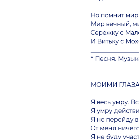
Но помнит мир
Мир вечный, м
Серёжку с Мал
И Витьку с Мох
_______________
* Песня. Музык
МОИМИ ГЛАЗ
Я весь умру. В
Я умру действи
Я не перейду в 
От меня ничего
Я не буду учас