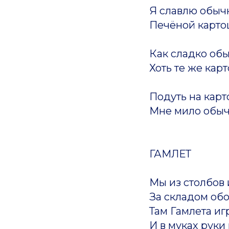
Я славлю обычн
Печёной картош
Как сладко обыч
Хоть те же кар
Подуть на карт
Мне мило обычно
ГАМЛЕТ
Мы из столбов 
За складом обо
Там Гамлета и
И в муках руки