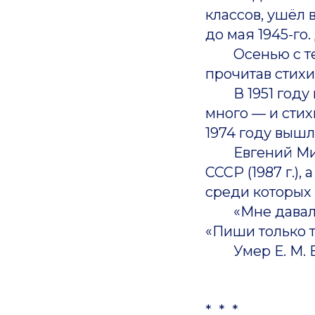
классов, ушёл 
до мая 1945-го
Осенью с тетр
прочитав стихи
В 1951 году п
много — и стих
1974 году вышл
Евгений Миха
СССР (1987 г.),
среди которых 
«Мне давали о
«Пиши только т
Умер Е. М. Ви
* * *