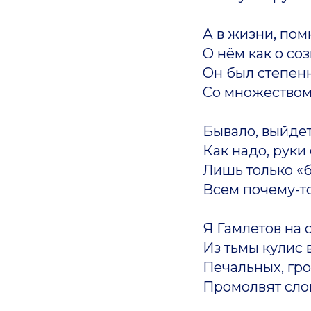
А в жизни, пом
О нём как о со
Он был степен
Со множеством
Бывало, выйдет
Как надо, руки
Лишь только «б
Всем почему-т
Я Гамлетов на 
Из тьмы кулис 
Печальных, гро
Промолвят слов