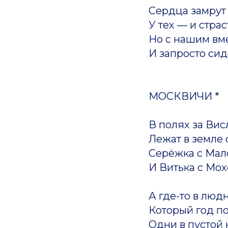
Сердца замрут 
У тех — и страст
Но с нашим вме
И запросто сид
МОСКВИЧИ *
В полях за Вис
Лежат в земле
Серёжка с Мал
И Витька с Мох
А где-то в люд
Который год п
Одни в пустой 