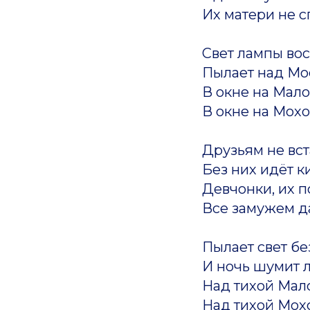
Их матери не с
Свет лампы во
Пылает над Мо
В окне на Мал
В окне на Мохо
Друзьям не вст
Без них идёт к
Девчонки, их п
Все замужем д
Пылает свет б
И ночь шумит 
Над тихой Мал
Над тихой Мох