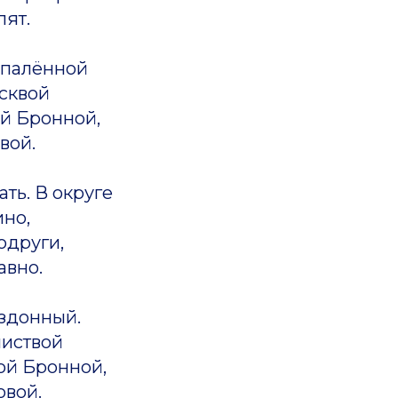
пят.
спалённой
сквой
ой Бронной,
вой.
ать. В округе
ино,
одруги,
авно.
ездонный.
листвой
ой Бронной,
овой.