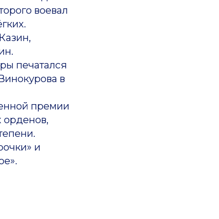
оторого воевал
ёгких.
Казин,
ин.
оры печатался
 Винокурова в
енной премии
х орденов,
тепени.
рочки» и
ое».