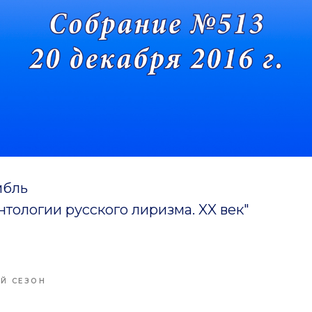
мбль
тологии русского лиризма. XX век"
-Й СЕЗОН