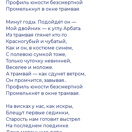
Профиль юности безсмертной
Промелькнул в окне трамвая.
Минут годы. Подойдёт он —
Мой двойник — к углу Арбата.
Из трамвая глянет кто-то
Красногубый и чубатый,
Как и он, в костюме синем,
С полевою сумкой тоже,
Только чуточку невинней,
Веселее и моложе.
А трамвай — как сдунет ветром,
Он промчится, завывая...
Профиль юности безсмертной
Промелькнёт в окне трамвая.
На висках у нас, как искры,
Блещут первые сединки,
Старость нам готовит выстрел
На последнем поединке.