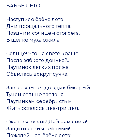
БАБЬЕ ЛЕТО
Наступило бабье лето —
Дни прощального тепла.
Поздним солнцем отогрета,
В щёлке муха ожила.
Солнце! Что на свете краше
После зябкого денька?..
Паутинок лёгких пряжа
Обвилась вокруг сучка.
Завтра хлынет дождик быстрый,
Тучей солнце заслоня.
Паутинкам серебристым
Жить осталось два-три дня.
Сжалься, осень! Дай нам света!
Защити от зимней тьмы!
Пожалей нас, бабье лето: