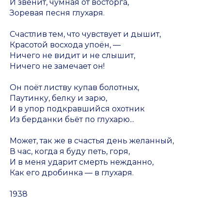
И звенит, чумная от восторга,
Зоревая песня глухаря.
Счастлив тем, что чувствует и дышит,
Красотой восхода упоён, —
Ничего не видит и не слышит,
Ничего не замечает он!
Он поёт листву купав болотных,
Паутинку, белку и зарю,
И в упор подкравшийся охотник
Из берданки бьёт по глухарю...
Может, так же в счастья день желанный,
В час, когда я буду петь, горя,
И в меня ударит смерть нежданно,
Как его дробинка — в глухаря.
1938