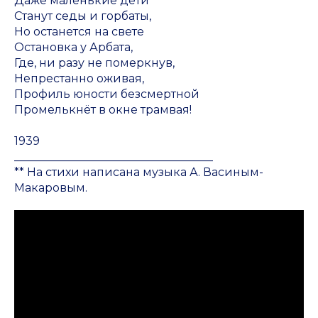
Даже маленькие дети
Станут седы и горбаты,
Но останется на свете
Остановка у Арбата,
Где, ни разу не померкнув,
Непрестанно оживая,
Профиль юности безсмертной
Промелькнёт в окне трамвая!
1939
___________________________________
** На стихи написана музыка А. Васиным-
Макаровым.