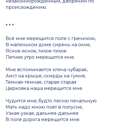
незаконнорождённый, дворянин по
происхождению.
* * *
Всё мне мерещится поле с гречихою,
В маленьком доме сирень на окне,
Ясное-ясное, тихое-тихое
Летнее утро мерещится мне.
Мне вспоминается кляча чубарая,
Аист на крыше, скирды на гумне,
Тёмная-тёмная, старая-старая
Церковка наша мерещится мне.
Чудится мне, будто песню печальную
Мать надо мною поёт в полусне,
Узкая-узкая, дальняя-дальняя
В поле дорога мерещится мне.