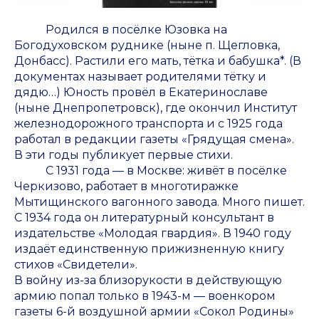
Родился в посёлке Юзовка на
Богодуховском руднике (ныне п. Щегловка,
Донбасс). Растили его мать, тётка и бабушка*. (В
документах называет родителями тётку и
дядю…) Юность провёл в Екатеринославе
(ныне Днепропетровск), где окончил Институт
железнодорожного транспорта и с 1925 года
работал в редакции газеты «Грядущая смена».
В эти годы публикует первые стихи.
С 1931 года — в Москве: живёт в посёлке
Черкизово, работает в многотиражке
Мытищинского вагонного завода. Много пишет.
С 1934 года он литературный консультант в
издательстве «Молодая гвардия». В 1940 году
издаёт единственную прижизненную книгу
стихов «Свидетели».
В войну из-за близорукости в действующую
армию попал только в 1943-м — военкором
газеты 6-й воздушной армии «Сокол Родины»