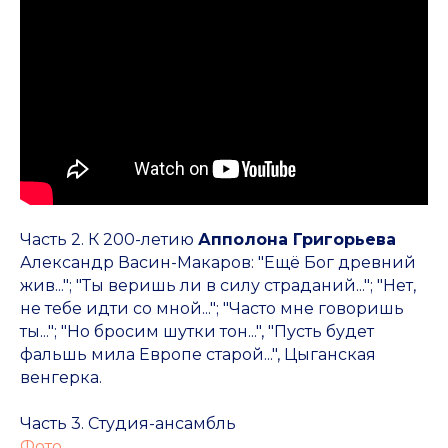
Часть 2. К 200-летию
Апполона Григорьева
Александр Васин-Макаров: "Ещё Бог древний
жив..."; "Ты веришь ли в силу страданий..."; "Нет,
не тебе идти со мной..."; "Часто мне говоришь
ты..."; "Но бросим шутки тон...", "Пусть будет
фальшь мила Европе старой...", Цыганская
венгерка.
Часть 3. Студия-ансамбль
Фото.