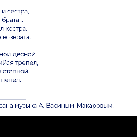
 и сестра,
брата...
 костра,
 возврата.
тной десной
ийся трепел,
 степной.
 пепел.
_________
исана музыка А. Васиным-Макаровым.