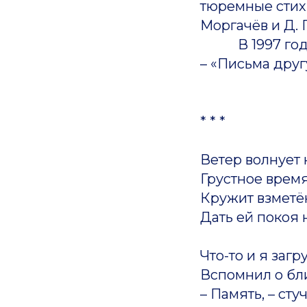
тюремные стихи
Моргачёв и Д.
В 1997 году из
– «Письма друг
* * *
Ветер волнует 
Грустное время
Кружит взметё
Дать ей покоя н
Что-то и я загр
Вспомнил о бли
– Память, – стуч