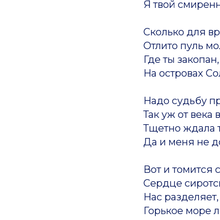
Я твой смирен
Сколько для в
Отлито пуль мо
Где ты закопан,
На островах С
Надо судьбу п
Так уж от века 
Тщетно ждала т
Да и меня не д
Вот и томится с
Сердце сиротс
Нас разделяет,
Горькое море 