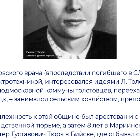
ого врача (впоследствии погибшего в С
тротехникой, интересовался идеями Л. Толст
 подмосковной коммуны толстовцев, перееха
к, – занимался сельским хозяйством, препо
ость к этой общине был арестован и с 1
едственной тюрьме, а затем 8 лет в Мариинс
уставович Тюрк в Бийске, где отбывал сс