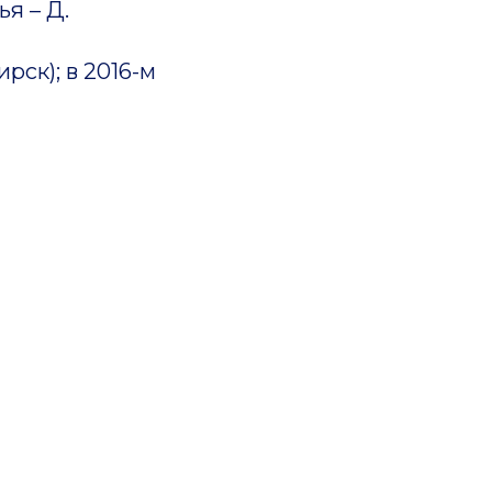
я – Д.
ск); в 2016-м