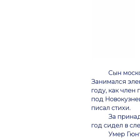
Сын московск
Занимался элек
году, как член
под Новокузнец
писал стихи.
За принадлежн
год сидел в сл
Умер Гюнтер Г