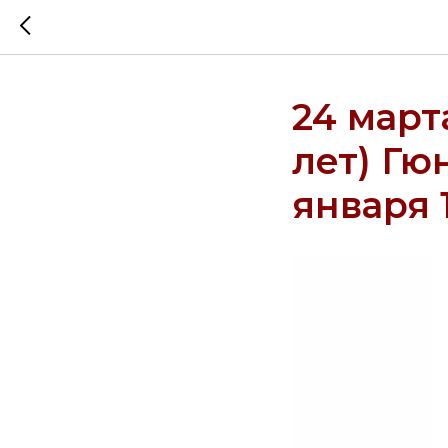
24 март
лет) Гю
января 1