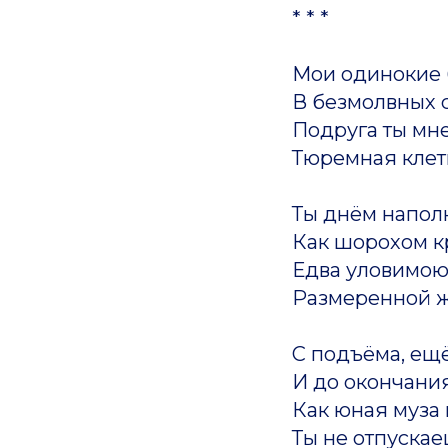
* * *
Мои одинокие 
В безмолвных с
Подруга ты мне
Тюремная клет
Ты днём напол
Как шорохом кр
Едва уловимою
Размеренной 
С подъёма, ещё
И до окончания
Как юная муза 
Ты не отпускае