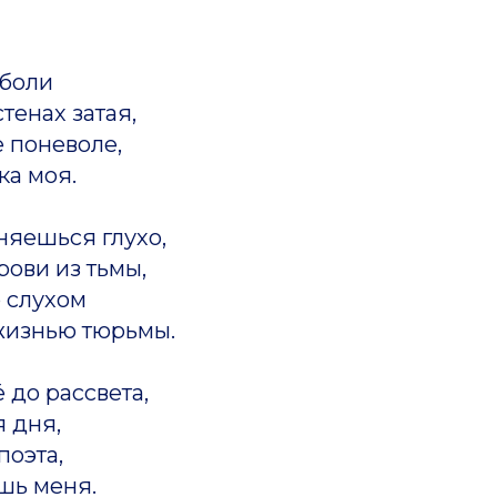
боли
тенах затая,
 поневоле,
ка моя.
няешься глухо,
ови из тьмы,
 слухом
жизнью тюрьмы.
 до рассвета,
 дня,
поэта,
шь меня.