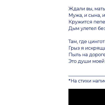
Ждали вы, мать
Мужа, и сына, и 
Кружится пепел
Дым улетел без
Там, где цинго
Грыз я искрящ
Пыль на дороге
Это души моей
_______________
*На стихи нап