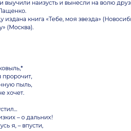
 выучили наизусть и вынесли на волю друзь
 Пащенко.
дана книга «Тебе, моя звезда» (Новосибир
у» (Москва).
ковыль,*
 пророчит,
нную пыль,
е хочет.
устил…
зких – о дальних!
усь я, – впусти,