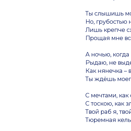
Ты слышишь мо
Но, грубостью 
Лишь крепче с
Прощая мне всё
А ночью, когда
Рыдаю, не выде
Как нянечка – 
Ты ждёшь моег
С мечтами, как
С тоскою, как з
Твой раб я, тв
Тюремная кель