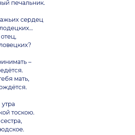
ный печальник.
ражьих сердец
лодецких...
 отец,
оловецких?
ринимать –
ведётся.
ебя мать,
ождётся.
 утра
кой тоскою.
 сестра,
людское.