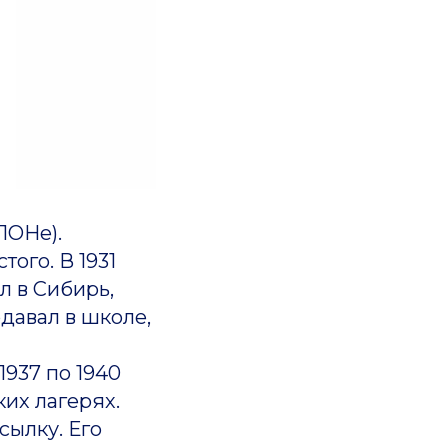
ЛОНе).
ого. В 1931
л в Сибирь,
давал в школе,
937 по 1940
ких лагерях.
ылку. Его