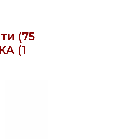
ти (75
КА (1