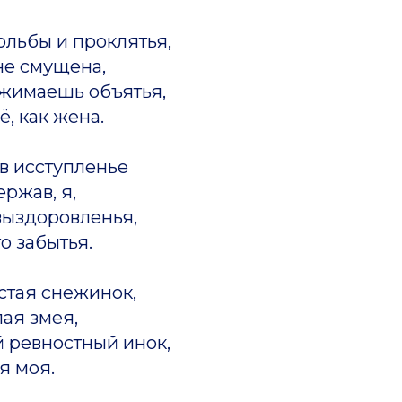
льбы и проклятья,
не смущена,
жимаешь объятья,
, как жена.
 в исступленье
ржав, я,
выздоровленья,
о забытья.
 стая снежинок,
лая змея,
ой ревностный инок,
я моя.