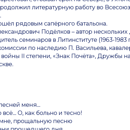
о продолжил литературную работу во Всесою
.
 рядовым сапёрного батальона.
андрович Подёлков – автор нескольких д
итель семинаров в Литинституте (1963-1983 гг
комиссии по наследию П. Васильева, кавал
войны II степени, «Знак Почёта», Дружбы н
ве.
песней меня...
всё... О, как больно и тесно!
мне, прощальную песню
тени прошедшего дня.