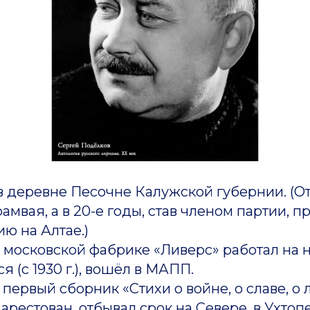
ревне Песочне Калужской губернии. (От
амвая, а в 20-е годы, став членом партии, 
ю на Алтае.)
московской фабрике «Ливерс» работал на н
я (с 1930 г.), вошёл в МАПП.
рвый сборник «Стихи о войне, о славе, о 
стован, отбывал срок на Севере, в Ухтопе