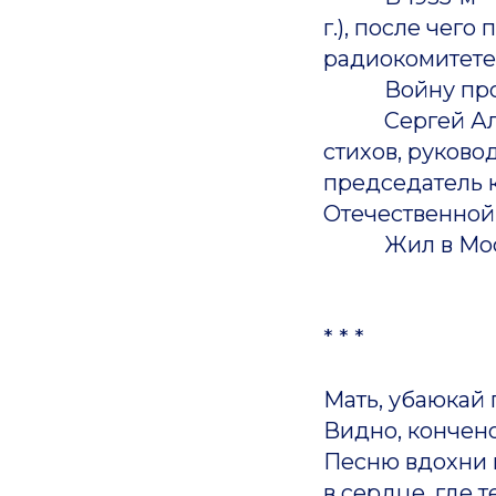
г.), после чег
радиокомитете
Войну прошёл
Сергей Алекс
стихов, руковод
председатель 
Отечественной 
Жил в Моск
* * *
Мать, убаюкай 
Видно, кончено 
Песню вдохни 
в сердце, где 