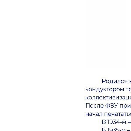
Родился в де
кондуктором тр
коллективизаци
После ФЗУ при 
начал печататьс
B 1934-м – пе
В 1935-м – аре