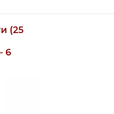
и (25
– 6