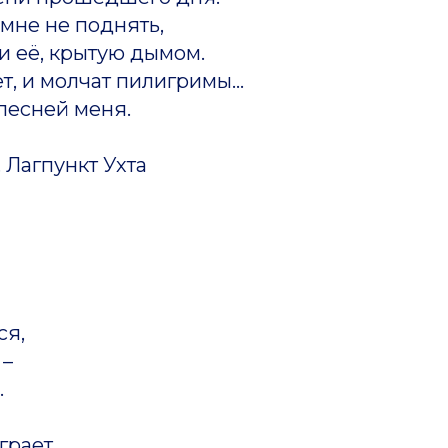
мне не поднять,
и её, крытую дымом.
, и молчат пилигримы...
песней меня.
. Лагпункт Ухта
ся,
 –
.
грает.