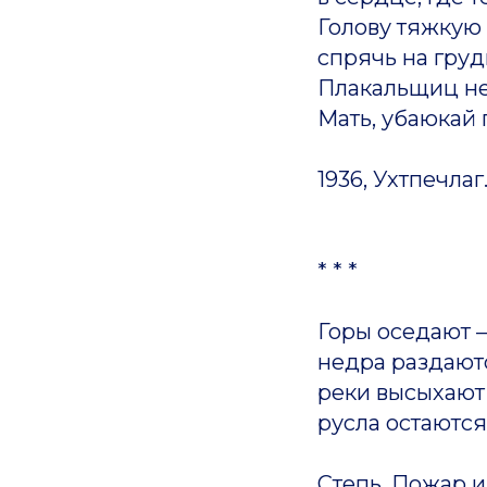
Голову тяжкую 
спрячь на груд
Плакальщиц нет
Мать, убаюкай 
1936, Ухтпечлаг
* * *
Горы оседают –
недра раздают
реки высыхают
русла остаются
Степь. Пожар и