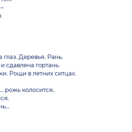
–
.
 глаз. Деревья. Рань.
и сдавлена гортань.
ки. Рощи в летних ситцах.
.. рожь колосится..
ся.
ь...