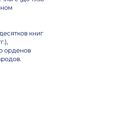
зном
есятков книг
.),
ер орденов
ародов.