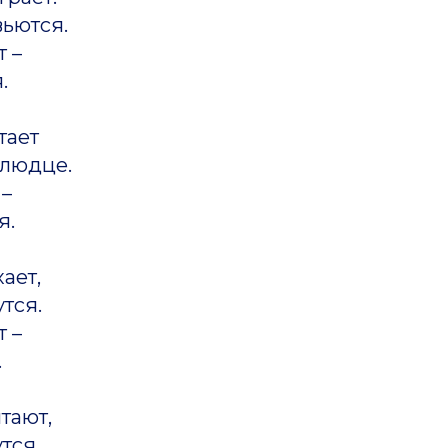
вьются.
 –
.
тает
блюдце.
 –
я.
ает,
утся.
 –
.
тают,
тся.