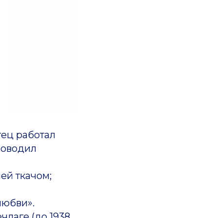
ец работал
проводил
ей ткачом;
любви».
члаге (до 1938