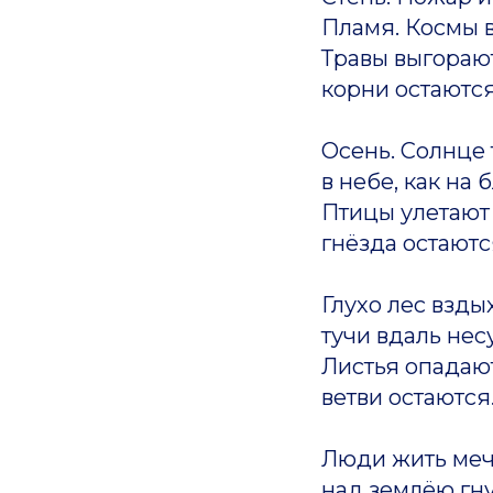
Пламя. Космы 
Травы выгорают
корни остаются
Осень. Солнце 
в небе, как на 
Птицы улетают
гнёзда остаютс
Глухо лес вздых
тучи вдаль нес
Листья опадают
ветви остаются
Люди жить меч
над землёю гну