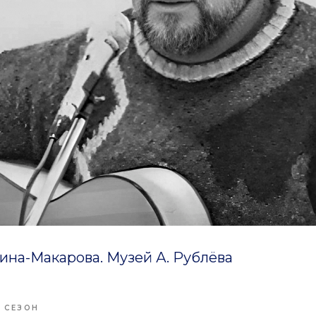
сина-Макарова. Музей А. Рублёва
Й СЕЗОН