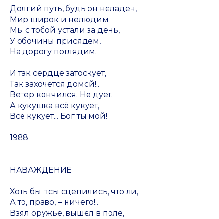
Долгий путь, будь он неладен,
Мир широк и нелюдим.
Мы с тобой устали за день,
У обочины присядем,
На дорогу поглядим.
И так сердце затоскует,
Так захочется домой!..
Ветер кончился. Не дует.
А кукушка всё кукует,
Всё кукует... Бог ты мой!
1988
НАВАЖДЕНИЕ
Хоть бы псы сцепились, что ли,
А то, право, ‒ ничего!..
Взял оружье, вышел в поле,