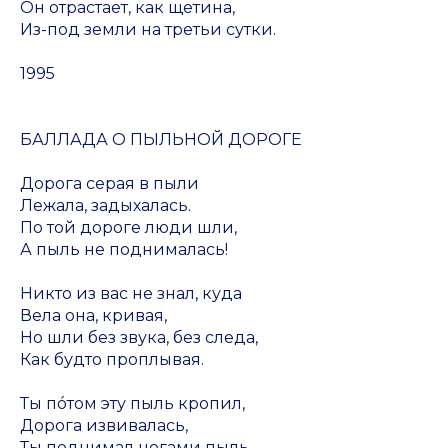
Он отрастает, как щетина,
Из-под земли на третьи сутки.
1995
БАЛЛАДА О ПЫЛЬНОЙ ДОРОГЕ
Дорога серая в пыли
Лежала, задыхалась.
По той дороге люди шли,
А пыль не поднималась!
Никто из вас не знал, куда
Вела она, кривая,
Но шли без звука, без следа,
Как будто проплывая.
Ты пóтом эту пыль кропил,
Дорога извивалась,
Ты поднимал ногами пыль,