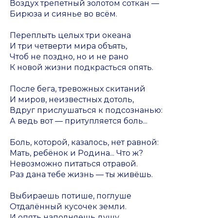
Воздух трепетный золотом соткан —
Бирюза и сиянье во всём.
Переплыть целых три океана
И три четверти мира объять,
Чтоб не поздно, но и не рано
К новой жизни подкрасться опять.
После бега, тревожных скитаний
И миров, неизвестных дотоль,
Вдруг прислушаться к подсознанью:
А ведь вот — притупляется боль...
Боль, которой, казалось, нет равной:
Мать, ребёнок и Родина... Что ж?
Невозможно питаться отравой.
Раз дана тебе жизнь — ты живёшь.
Выбираешь потише, поглуше
Отдалённый кусочек земли.
И опять наполняешь душу