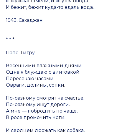
И жужжат шмели, и жгутся овода...
И бежит, бежит куда-то вдаль вода...
1943, Сахаджан
* * *
Папе-Тигру
Весенними влажными днями
Одна я блуждаю с винтовкой.
Пересекаю часами
Овраги, долины, сопки.
По-разному смотрят на счастье.
По-разному ищут дороги.
А мне — побродить по чаще,
В росе промочить ноги.
И сердцем дрожать как собака,