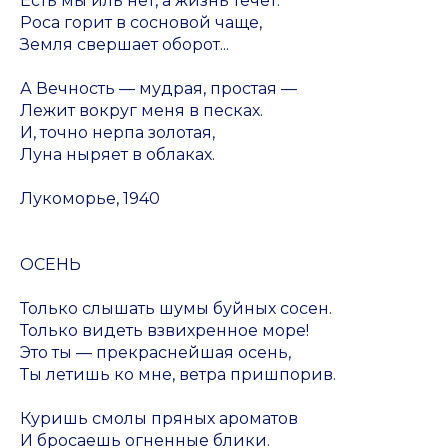
Есть мы иль нет, а жизнь течёт.
Роса горит в сосновой чаще,
Земля свершает оборот...
А Вечность — мудрая, простая —
Лежит вокруг меня в песках.
И, точно нерпа золотая,
Луна ныряет в облаках.
Лукоморье, 1940
ОСЕНЬ
Только слышать шумы буйных сосен.
Только видеть взвихренное море!
Это ты — прекраснейшая осень,
Ты летишь ко мне, ветра пришпорив.
Куришь смолы пряных ароматов
И бросаешь огненные блики.