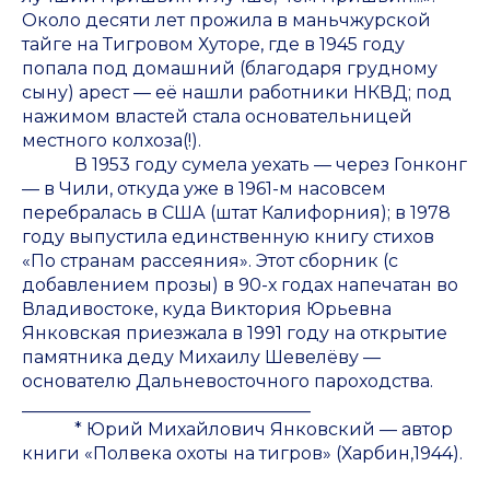
Около десяти лет прожила в маньчжурской
тайге на Тигровом Хуторе, где в 1945 году
попала под домашний (благодаря грудному
сыну) арест — её нашли работники НКВД; под
нажимом властей стала основательницей
местного колхоза(!).
В 1953 году сумела уехать — через Гонконг
— в Чили, откуда уже в 1961-м насовсем
перебралась в США (штат Калифорния); в 1978
году выпустила единственную книгу стихов
«По странам рассеяния». Этот сборник (с
добавлением прозы) в 90-х годах напечатан во
Владивостоке, куда Виктория Юрьевна
Янковская приезжала в 1991 году на открытие
памятника деду Михаилу Шевелёву —
основателю Дальневосточного пароходства.
_________________________________
* Юрий Михайлович Янковский — автор
книги «Полвека охоты на тигров» (Харбин,1944).