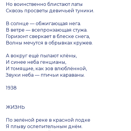
Но воинственно блистают латы
Сквозь просветы девичьей туники.
В солнце — обжигающая нега.
В ветре — всепронзающая стужа.
Горизонт сверкает в блеске снега,
Волны мечутся в обрывках кружев.
А вокруг ещё пылают клёны,
И синее неба генцианы,
И томящие, как зов влюблённой,
Звуки неба — птичьи караваны.
1938
ЖИЗНЬ
По зелёной реке в красной лодке
Я плыву ослепительным днём.