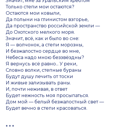
Значит, мне за Уральским хребтом
Только степи мои остаются?
Остаются мои ковыли,
Да полыни на глинистом взгорье,
Да пространство российской земли —
До Охотского мелкого моря.
Значит, всё, как и было во сне:
Я — волчонок, а степи морозны,
И безжалостно сердце во мне,
Небеса надо мною беззвёздны?
Я вернусь всё равно... У реки,
Словно волки, степные бураны
Будут душу лечить от тоски
И живые зализывать раны.
И, почти неживая, в ответ
Будет нежность моя просыпаться.
Дом мой — белый безжалостный свет —
Будет вечно в степи красоваться.
* * *