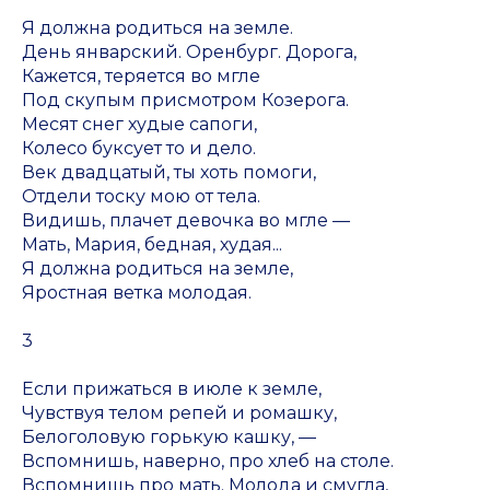
Я должна родиться на земле.
День январский. Оренбург. Дорога,
Кажется, теряется во мгле
Под скупым присмотром Козерога.
Месят снег худые сапоги,
Колесо буксует то и дело.
Век двадцатый, ты хоть помоги,
Отдели тоску мою от тела.
Видишь, плачет девочка во мгле —
Мать, Мария, бедная, худая...
Я должна родиться на земле,
Яростная ветка молодая.
3
Если прижаться в июле к земле,
Чувствуя телом репей и ромашку,
Белоголовую горькую кашку, —
Вспомнишь, наверно, про хлеб на столе.
Вспомнишь про мать. Молода и смугла,