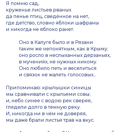
Я помню сад,
круженье листьев рваных
да пенье птиц, сведённое на нет,
где детство, словно яблоки шафраны
и никогда не яблоко ранет.
Оно в Калуге было и в Рязани
таким же непонятным, как в Крыму;
оно росло в неслыханных дерзаньях,
в мучениях, не нужных никому.
Оно любило петь и веселиться
и связок не жалеть голосовых...
Припоминаю: крылышки синицы
мы сравнивали с крыльями совы;
и, небо синее с водою рек сверяя,
глядели долго в тёмную реку.
И, никогда ни в чём не доверяя,
мы даже брали листья трав на вкус.