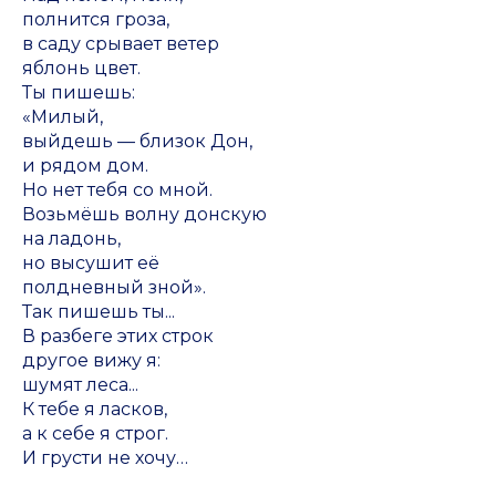
полнится гроза,
в саду срывает ветер
яблонь цвет.
Ты пишешь:
«Милый,
выйдешь — близок Дон,
и рядом дом.
Но нет тебя со мной.
Возьмёшь волну донскую
на ладонь,
но высушит её
полдневный зной».
Так пишешь ты...
В разбеге этих строк
другое вижу я:
шумят леса...
К тебе я ласков,
а к себе я строг.
И грусти не хочу…