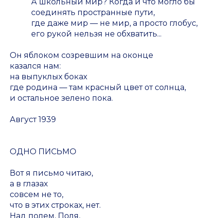
А школьный мир? Когда и что могло бы
соединять пространные пути,
где даже мир — не мир, а просто глобус,
его рукой нельзя не обхватить...
Он яблоком созревшим на оконце
казался нам:
на выпуклых боках
где родина — там красный цвет от солнца,
и остальное зелено пока.
Август 1939
ОДНО ПИСЬМО
Вот я письмо читаю,
а в глазах
совсем не то,
что в этих строках, нет.
Над полем, Поля,