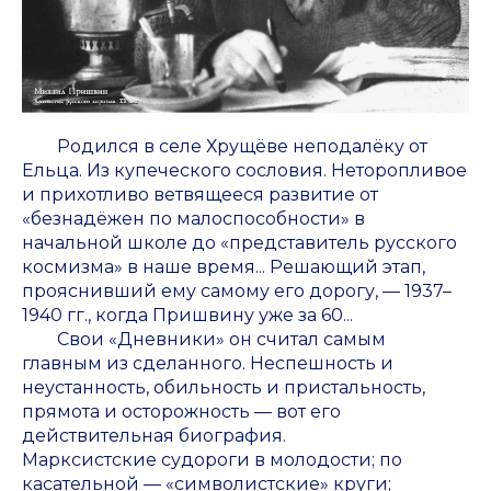
Родился в селе Хрущёве неподалёку от
Ельца. Из купеческого сословия. Неторопливое
и прихотливо ветвящееся развитие от
«безнадёжен по малоспособности» в
начальной школе до «представитель русского
космизма» в наше время... Решающий этап,
прояснивший ему самому его дорогу, — 1937–
1940 гг., когда Пришвину уже за 60...
Свои «Дневники» он считал самым
главным из сделанного. Неспешность и
неустанность, обильность и пристальность,
прямота и осторожность — вот его
действительная биография.
Марксистские судороги в молодости; по
касательной — «символистские» круги;