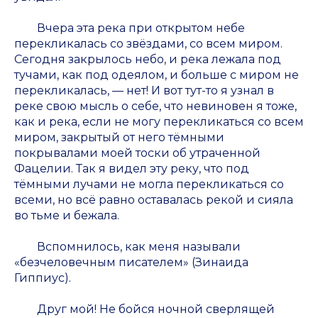
Вчера эта река при открытом небе
перекликалась со звёздами, со всем миром.
Сегодня закрылось небо, и река лежала под
тучами, как под одеялом, и больше с миром не
перекликалась, — нет! И вот тут-то я узнал в
реке свою мысль о себе, что невиновен я тоже,
как и река, если не могу перекликаться со всем
миром, закрытый от него тёмными
покрывалами моей тоски об утраченной
Фацелии. Так я видел эту реку, что под
тёмными лучами не могла перекликаться со
всеми, но всё равно оставалась рекой и сияла
во тьме и бежала.
Вспомнилось, как меня называли
«безчеловечным писателем» (Зинаида
Гиппиус).
Друг мой! Не бойся ночной сверлящей