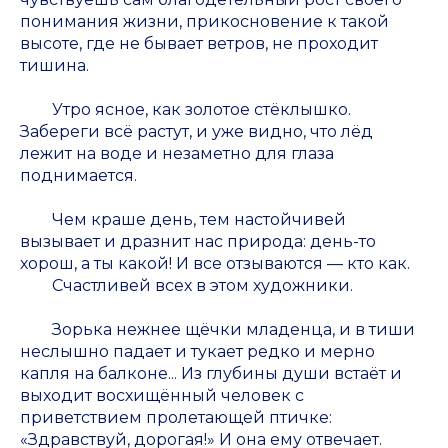
понимания жизни, прикосновение к такой
высоте, где не бывает ветров, не проходит
тишина.
Утро ясное, как золотое стёклышко.
Забереги всё растут, и уже видно, что лёд
лежит на воде и незаметно для глаза
поднимается.
Чем краше день, тем настойчивей
вызывает и дразнит нас природа: день-то
хорош, а ты какой! И все отзываются — кто как.
Счастливей всех в этом художники.
Зорька нежнее щёчки младенца, и в тиши
неслышно падает и тукает редко и мерно
капля на балконе... Из глубины души встаёт и
выходит восхищённый человек с
приветствием пролетающей птичке:
«Здравствуй, дорогая!» И она ему отвечает.