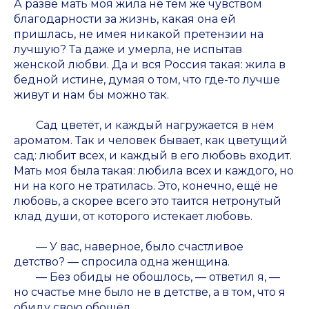
А разве мать моя жила не тем же чувством
благодарности за жизнь, какая она ей
пришлась, не имея никакой претензии на
лучшую? Та даже и умерла, не испытав
женской любви. Да и вся Россия такая: жила в
бедной истине, думая о том, что где-то лучше
живут и нам бы можно так.
Сад цветёт, и каждый нагружается в нём
ароматом. Так и человек бывает, как цветущий
сад: любит всех, и каждый в его любовь входит.
Мать моя была такая: любила всех и каждого, но
ни на кого не тратилась. Это, конечно, ещё не
любовь, а скорее всего это таится нетронутый
клад души, от которого истекает любовь.
— У вас, наверное, было счастливое
детство? — спросила одна женщина.
— Без обиды не обошлось, — ответил я, —
но счастье мне было не в детстве, а в том, что я
обиду свою обошёл.