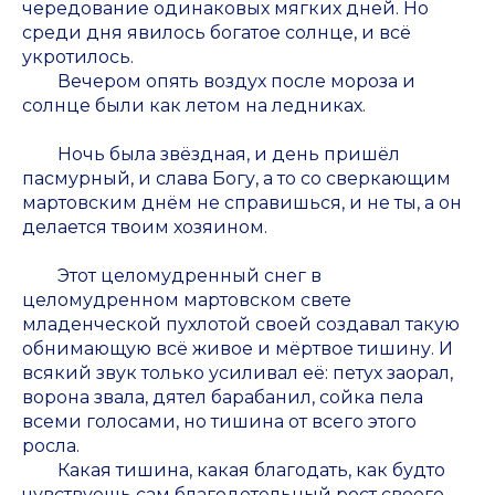
чередование одинаковых мягких дней. Но
среди дня явилось богатое солнце, и всё
укротилось.
Вечером опять воздух после мороза и
солнце были как летом на ледниках.
Ночь была звёздная, и день пришёл
пасмурный, и слава Богу, а то со сверкающим
мартовским днём не справишься, и не ты, а он
делается твоим хозяином.
Этот целомудренный снег в
целомудренном мартовском свете
младенческой пухлотой своей создавал такую
обнимающую всё живое и мёртвое тишину. И
всякий звук только усиливал её: петух заорал,
ворона звала, дятел барабанил, сойка пела
всеми голосами, но тишина от всего этого
росла.
Какая тишина, какая благодать, как будто
чувствуешь сам благодетельный рост своего