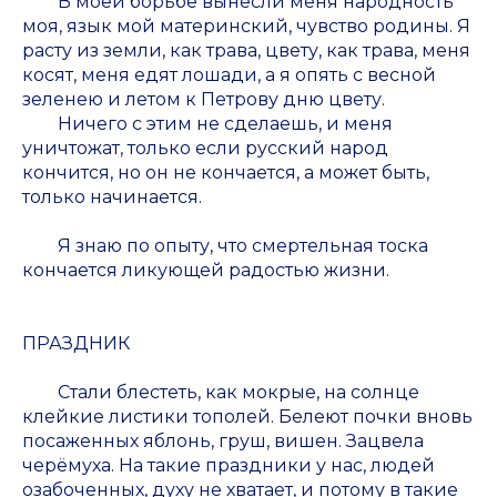
В моей борьбе вынесли меня народность
моя, язык мой материнский, чувство родины. Я
расту из земли, как трава, цвету, как трава, меня
косят, меня едят лошади, а я опять с весной
зеленею и летом к Петрову дню цвету.
Ничего с этим не сделаешь, и меня
уничтожат, только если русский народ
кончится, но он не кончается, а может быть,
только начинается.
Я знаю по опыту, что смертельная тоска
кончается ликующей радостью жизни.
ПРАЗДНИК
Стали блестеть, как мокрые, на солнце
клейкие листики тополей. Белеют почки вновь
посаженных яблонь, груш, вишен. Зацвела
черёмуха. На такие праздники у нас, людей
озабоченных, духу не хватает, и потому в такие