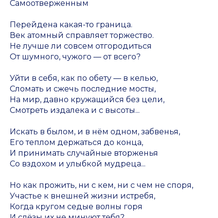
Самоотверженным
Перейдена какая-то граница.
Век атомный справляет торжество.
Не лучше ли совсем отгородиться
От шумного, чужого — от всего?
Уйти в себя, как по обету — в келью,
Сломать и сжечь последние мосты,
На мир, давно кружащийся без цели,
Смотреть издалека и с высоты...
Искать в былом, и в нём одном, забвенья,
Его теплом держаться до конца,
И принимать случайные вторженья
Со вздохом и улыбкой мудреца...
Но как прожить, ни с кем, ни с чем не споря,
Участье к внешней жизни истребя,
Когда кругом седые волны горя
И слёзы их не минуют тебя?