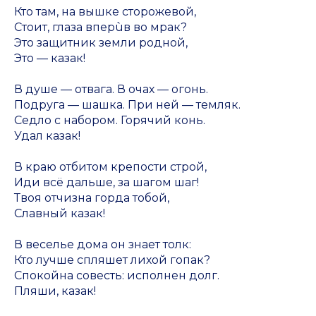
Кто там, на вышке сторожевой,
Стоит, глаза вперùв во мрак?
Это защитник земли родной,
Это — казак!
В душе — отвага. В очах — огонь.
Подруга — шашка. При ней — темляк.
Седло с набором. Горячий конь.
Удал казак!
В краю отбитом крепости строй,
Иди всё дальше, за шагом шаг!
Твоя отчизна горда тобой,
Славный казак!
В веселье дома он знает толк:
Кто лучше спляшет лихой гопак?
Спокойна совесть: исполнен долг.
Пляши, казак!