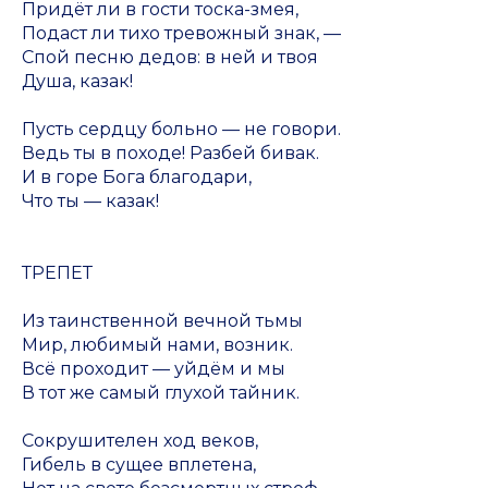
Придёт ли в гости тоска-змея,
Подаст ли тихо тревожный знак, —
Спой песню дедов: в ней и твоя
Душа, казак!
Пусть сердцу больно — не говори.
Ведь ты в походе! Разбей бивак.
И в горе Бога благодари,
Что ты — казак!
ТРЕПЕТ
Из таинственной вечной тьмы
Мир, любимый нами, возник.
Всё проходит — уйдём и мы
В тот же самый глухой тайник.
Сокрушителен ход веков,
Гибель в сущее вплетена,