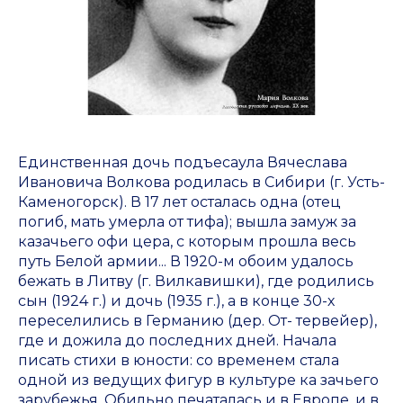
Единственная дочь подъесаула Вячеслава
Ивановича Волкова родилась в Сибири (г. Усть-
Каменогорск). В 17 лет осталась одна (отец
погиб, мать умерла от тифа); вышла замуж за
казачьего офи цера, с которым прошла весь
путь Белой армии... В 1920-м обоим удалось
бежать в Литву (г. Вилкавишки), где родились
сын (1924 г.) и дочь (1935 г.), а в конце 30-х
переселились в Германию (дер. От- тервейер),
где и дожила до последних дней. Начала
писать стихи в юности: со временем стала
одной из ведущих фигур в культуре ка зачьего
зарубежья. Обильно печаталась и в Европе, и в