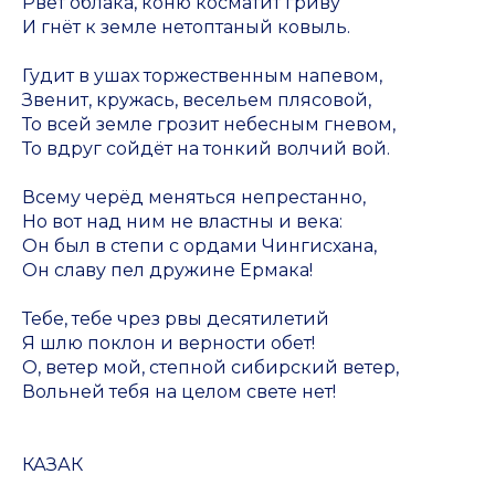
Рвёт облака, коню косматит гриву
И гнёт к земле нетоптаный ковыль.
Гудит в ушах торжественным напевом,
Звенит, кружась, весельем плясовой,
То всей земле грозит небесным гневом,
То вдруг сойдёт на тонкий волчий вой.
Всему черёд меняться непрестанно,
Но вот над ним не властны и века:
Он был в степи с ордами Чингисхана,
Он славу пел дружине Ермака!
Тебе, тебе чрез рвы десятилетий
Я шлю поклон и верности обет!
О, ветер мой, степной сибирский ветер,
Вольней тебя на целом свете нет!
КАЗАК