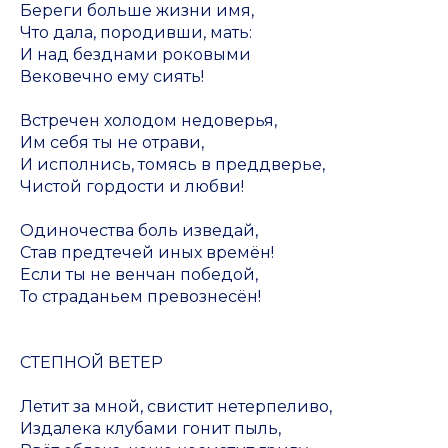
Береги больше жизни имя,
Что дала, породивши, мать:
И над безднами роковыми
Вековечно ему сиять!
Встречен холодом недоверья,
Им себя ты не отрави,
И исполнись, томясь в преддверье,
Чистой гордости и любви!
Одиночества боль изведай,
Став предтечей иных времён!
Если ты не венчан победой,
То страданьем превознесён!
СТЕПНОЙ ВЕТЕР
Летит за мной, свистит нетерпеливо,
Издалека клубами гонит пыль,