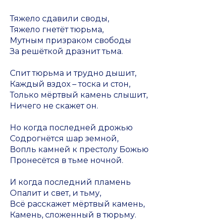
Тяжело сдавили своды,
Тяжело гнетёт тюрьма,
Мутным призраком свободы
За решёткой дразнит тьма.
Спит тюрьма и трудно дышит,
Каждый вздох – тоска и стон,
Только мёртвый камень слышит,
Ничего не скажет он.
Но когда последней дрожью
Содрогнётся шар земной,
Вопль камней к престолу Божью
Пронесётся в тьме ночной.
И когда последний пламень
Опалит и свет, и тьму,
Всё расскажет мёртвый камень,
Камень, сложенный в тюрьму.