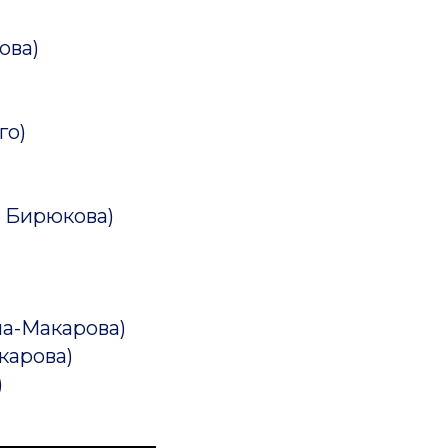
ова)
го)
Ю. Бирюкова)
ина-Макарова)
акарова)
)