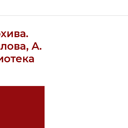
рхива.
лова, А.
иотека