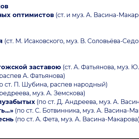
ков
ных оптимистов
(ст. и муз. А. Васина-Макар
я
(ст. М. Исаковского, муз. В. Соловьёва-Седо
гожской заставою
(ст. А. Фатьянова, муз. 
 распев А. Фатьянова)
о ст. П. Шубина, распев народный)
ередреева, муз. А. Земскова)
лузабытых
(по ст. Д. Андреева, муз. А. Вас
ть…»
(по ст. С. Ботвинника, муз. А. Васина-М
еснь
(по ст. А. Фета, муз. А. Васина-Макарова