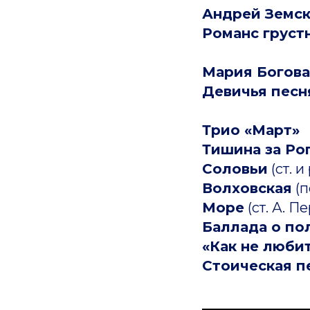
Андрей Земс
Романс груст
Мария Богова
Девичья песн
Трио «Март»
Тишина за Ро
Соловьи
(ст. и
Волховская
(п
Море
(ст. А. П
Баллада о по
«Как не люби
Стоическая п