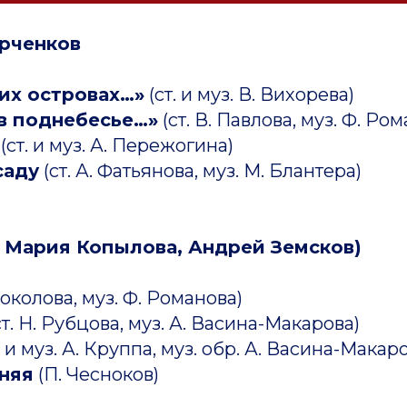
рченков
их островах…»
(ст. и муз. В. Вихорева)
в поднебесье…»
(ст. В. Павлова, муз. Ф. Ро
(ст. и муз. А. Пережогина)
саду
(ст. А. Фатьянова, муз. М. Блантера)
, Мария Копылова, Андрей Земсков)
 Соколова, муз. Ф. Романова)
ст. Н. Рубцова, муз. А. Васина-Макарова)
. и муз. А. Круппа, муз. обр. А. Васина-Макар
няя
(П. Чесноков)