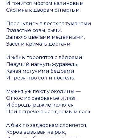
И гонится мóстом калиновым
Скотина к дворам отпертым.
Проснулись в лесах за туманами
Глазастые совы, сычи.
Запахло цветами медвяными,
Засели кричать дергачи.
И жёны торопятся с вёдрами
Певучий нагнуть журавель,
Качая могучими бёдрами
И грезя про сон и постель.
Мужья уж поют у околицы —
От кос их сверканье и лязг,
И бороды рыжие колются
При встрече в час дрёмы и ласк.
А бык по задворкам слоняется,
Коров вызывая на рык,