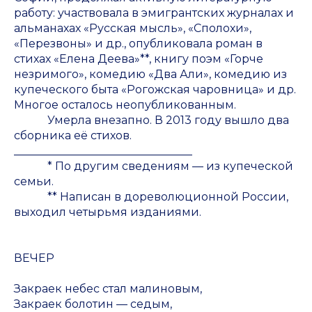
работу: участвовала в эмигрантских журналах и
альманахах «Русская мысль», «Сполохи»,
«Перезвоны» и др., опубликовала роман в
стихах «Елена Деева»**, книгу поэм «Горче
незримого», комедию «Два Али», комедию из
купеческого быта «Рогожская чаровница» и др.
Многое осталось неопубликованным.
Умерла внезапно. В 2013 году вышло два
сборника её стихов.
________________________________
* По другим сведениям — из купеческой
семьи.
** Написан в дореволюционной России,
выходил четырьмя изданиями.
ВЕЧЕР
Закраек небес стал малиновым,
Закраек болотин — седым,