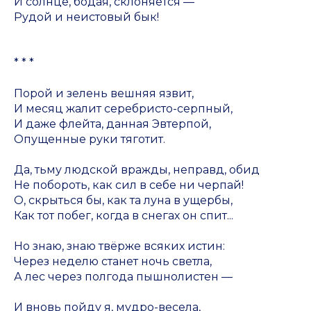
И солнце, бодая, склоняется —
Рудой и неистовый бык!
* * *
Порой и зелень вешняя язвит,
И месяц жалит серебристо-серпный,
И даже флейта, данная Эвтерпой,
Опущенные руки тяготит.
Да, тьму людской вражды, неправд, обид
Не побороть, как сил в себе ни черпай!
О, скрыться бы, как та луна в ущербы,
Как тот побег, когда в снегах он спит...
Но знаю, знаю твёрже всяких истин:
Через неделю станет ночь светла,
А лес через полгода пышнолистен —
И вновь пойду я, мудро-весела,