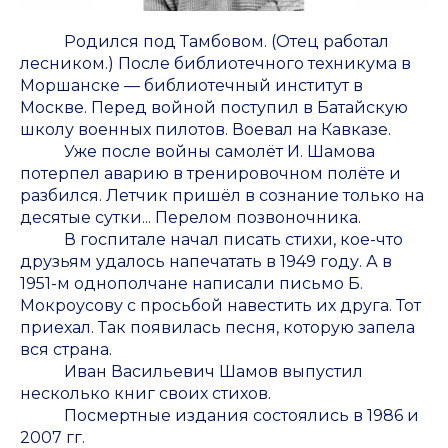
Родился под Тамбовом. (Отец работал
лесником.) После библиотечного техникума в
Моршанске — библиотечный институт в
Москве. Перед войной поступил в Батайскую
школу военных пилотов. Воевал на Кавказе.
Уже после войны самолёт И. Шамова
потерпел аварию в тренировочном полёте и
разбился. Летчик пришёл в сознание только на
десятые сутки... Перелом позвоночника.
В госпитале начал писать стихи, кое-что
друзьям удалось напечатать в 1949 году. А в
1951-м однополчане написали письмо Б.
Мокроусову с просьбой навестить их друга. Тот
приехал. Так появилась песня, которую запела
вся страна.
Иван Васильевич Шамов выпустил
несколько книг своих стихов.
Посмертные издания состоялись в 1986 и
2007 гг.