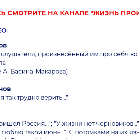
Ь СМОТРИТЕ НА КАНАЛЕ "ЖИЗНЬ ПРО
ЕО
ов
 слушателя, произнесённый им про себя во
ла
 А. Васина-Макарова)
нов
я так трудно верить..."
ишёл Россия..."; "У жизни нет черновиков..."
Ах, люблю такой июнь..."; С потомками на их яз