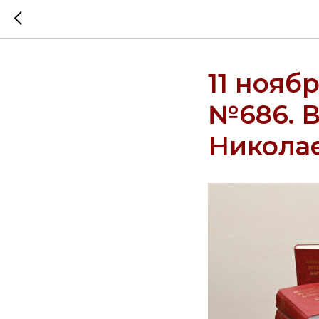
11 нояб
№686. В
Никола