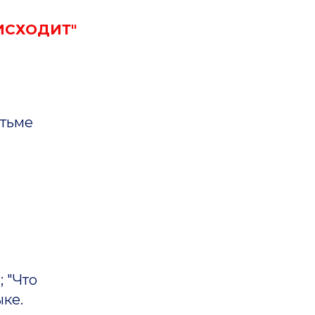
ИСХОДИТ"
 тьме
; "Что
ыке.