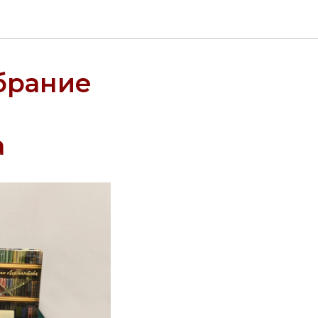
обрание
а