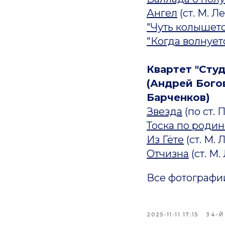
Ангел
(ст. М. Л
"Чуть колышется
"Когда волнует
Квартет "Студ
(Андрей Богов
Барченков)
Звезда
(по ст. 
Тоска по родин
Из Гёте
(ст. М.
Отчизна
(ст. М
Все фотографи
2025-11-11 17:15
34-Й