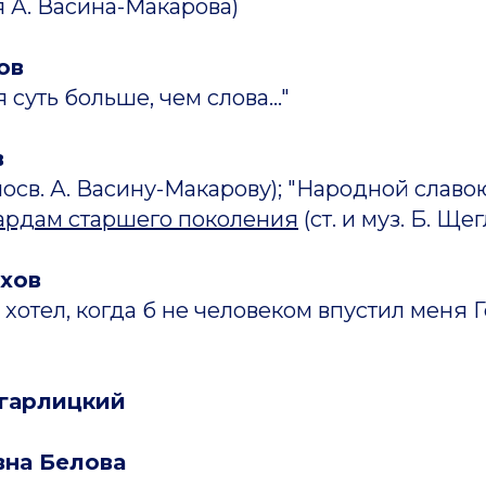
 А. Васина-Макарова)
ов
суть больше, чем слова..."
в
посв. А. Васину-Макарову); "Народной славою
рдам старшего поколения
(ст. и муз. Б. Ще
хов
 хотел, когда б не человеком впустил меня Го
гарлицкий
вна Белова