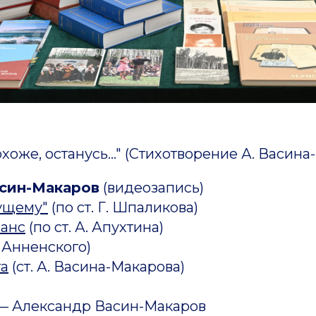
охоже, останусь..." (Стихотворение А. Васин
син-Макаров
(видеозапись)
ущему"
(по ст. Г. Шпаликова)
анс
(по ст. А. Апухтина)
. Анненского)
а
(ст. А. Васина-Макарова)
— Александр Васин-Макаров