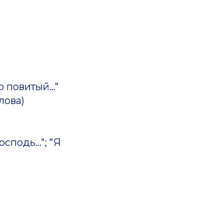
 повитый..."
глова)
сподь..."; "Я