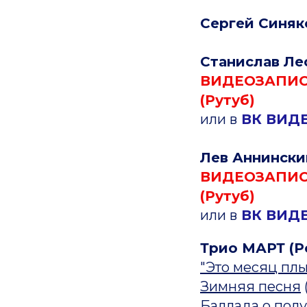
Сергей Синяк
Станислав Ле
ВИДЕОЗАПИС
(Рутуб)
или в
ВК ВИД
Лев Аннинск
ВИДЕОЗАПИС
(Рутуб)
или в
ВК ВИД
Трио МАРТ (Р
"Это месяц плыв
Зимняя песня
Баллада о пол