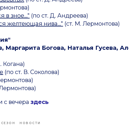
ермонтова)
 в зное..."
(по ст. Д. Андреева)
ся желтеющая нива..."
(ст. М. Лермонтова)
ия"
, Маргарита Богова, Наталья Гусева, А
П. Когана)
е
(по ст. В. Соколова)
 Лермонтова)
. Лермонтова)
и с вечера
здесь
 СЕЗОН
НОВОСТИ